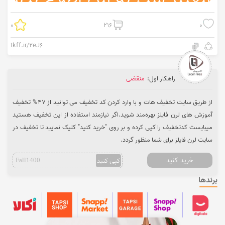
0
216
0
tkff.ir/2eJ6
راهکار اول:
منقضی
از طریق سایت تخفیف هات و با وارد کردن کد تخفیف می ‌توانید از 47% تخفیف
آموزش های لرن فایلز بهره‌مند شوید.اگر نیازمند استفاده از این تخفیف هستید
میبایست کدتخفیف را کپی کرده و بر روی "خرید کنید" کلیک نمایید تا تخفیف در
سایت لرن فایلز برای شما منظور گردد.
خرید کنید
کپی کنید
Fall1400
برندها