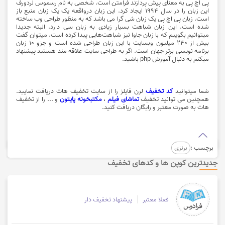
پی اچ پی به معنای پیش پردازند فرامتن است. شخصی به نام رسموس لردورف
این زبان را در سال 1994 ایجاد کرد. این زبان درواقعه یک یک زبان منبع باز
است. زبان پی اچ پی یک زبان شی گرا می باشد که به منظور طراحی وب ساخته
شده است. این زبان شباهت بسیار زیادی به زبان سی دارد. البته جدیدا
میتوانیم بگوییم که با زبان جاوا نیز شباهت‌هایی پیدا کرده است. میتوان گفت
بیش از 240 میلیون وبسایت با این زبان طراحی شده است و جزو 10 زبان
برنامه نویسی برتر جهان است. اگر به طراحی سایت علاقه مند هستید پیشنهاد
میکنم به دنبال آموزش php باشید.
شما میتوانید
کد تخفیف
لرن فایلز را از سایت تخفیف هات دریافت نمایید.
همچنین می توانید تخفیف
تماشای فیلم
،
مکتبخونه پایتون
و ... را از تخفیف
هات به صورت معتبر و رایگان دریافت کنید.
برچسب :
برنزی
جدیدترین کوپن ها و کدهای تخفیف
فعلا معتبر
پیشنهاد تخفیف دار