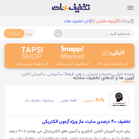
وبلاگ
گردونه شانس :)
اپ تخفیف هات
ورود
ثبت نام
جستجو کنید ...
کد تخفیف دیجی کالا
کد تخفیف اسنپ مارکت
کد تخفیف تپسی شاپ
کد 
صفحه اصلی
خدمات اینترنتی
هنر، فرهنگ و آموزشی
آموزش آنلاین
کوپن ها و کدهای تخفیف مشابه
40%
فعلا معتبر
پیشنهاد تخفیف دار
تخفیف
تخفیف 40 درصدی سایت ماز ویژه آزمون الکتریکی
برای خرید آموزش آنلاین کنکوری و آزمون های الکترونیکی می توانید تا 40 درصد
تخفیف از وب سایت ماز بهره مند شوید. جهت استفاده از این تخفیف ماز، روی