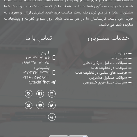
تخفیف هات همه چیز برای شما ارزونتره. در تخفیف هات صحت همه کد ها تست
شده و همواره پاسخگوی شما هستیم. هدف ما در تخفیف هات جلب رضایت شما
مشتریان عزیز و فراهم کردن یک بستر مناسب برای خرید اینترنتی ارزان و مقرون به
صرفه می باشد. کارشناسان ما در هر ساعت شبانه روز شنوای نظرات و پیشنهادات
سازنده شما می باشند.
خدمات مشتریان
تماس با ما
درباره ما
فروش :
تماس با ما
017-321-51-106
سوالات متداول شرکای تجاری
0996-351-52-75
تبلیغات در تخفیف هات
پشتیبانی :
فرصت های شغلی در تخفیف هات
017-321-24-371
سوالات متداول مشتریان
0996-351-58-22
سیاست حفظ حریم خصوصی
@takhfifhot