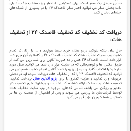
تمامی مراحل یک سفر است. برای دستیابی به اخبار روز، مطالب جذاب دنیای
لذت بخش سفر می توانید اخبار سفر قاصدک 24 را در بسیاری از شبکه‌های
اجتماعی دنبال کنید.
دریافت کد تخفیف کد تخفیف قاصدک ۲۴ از تخفیف
هات:
حال برای اینکه بتوانید رزرو هتل، خرید بلیط هواپیما و ... را ارزان تر انجام
دهید، وب سایت تخفیف هات کد تخفیف قاصدک 24 را کاملا رایگان برای شما
قرار داده است. قاصدک 24 هتل را به صورت آنلاین برای شما رزرو می کند. از
طریق عکس ها و توضیحاتی که در سایت قرار دارد شما می توانید هتل مورد
نظر خود را انتخاب کنید و مراحل رزرو را کاملا آنلاین انجام دهید. همچنین می
توانید کد تخفیف قاصدک 24 را که از تخفیف هات دریافت نموده اید در بخش
مربوطه وارد نمایید و هزینه کمتری را برای
رزرو آنلاین هتل
پرداخت نمایید.
تخفیف هات وب سایت ارائه دهنده کد تخفیف و پیشنهاد های تخفیف دار
معتبر و رایگان می باشد. تمامی کدهای موجود در وب سایت تخفیف هات
توسط کارشناسان ما بررسی می شوند و پس از اطمینان از صحت آن ها در
دسترس شما کاربران عزیز قرار می گیرد.