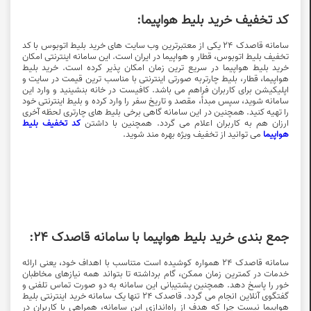
کد تخفیف خرید بلیط هواپیما:
سامانه قاصدک 24 یکی از معتبرترین وب سایت های خرید بلیط اتوبوس با
کد
تخفیف بلیط اتوبوس
، قطار و هواپیما در ایران است. این سامانه اینترنتی امکان
خرید بلیط هواپیما در سریع ترین زمان امکان پذیر کرده است.
خرید بلیط
هواپیما
، قطار، بلیط چارتربه صورتی اینترنتی با مناسب ترین قیمت در سایت و
اپلیکیشن برای کاربران فراهم می باشد. کافیست در خانه بنشینید و وارد این
سامانه شوید، سپس مبدأ، مقصد و تاریخ سفر را وارد کرده و بلیط اینترنتی خود
را تهیه کنید. همچنین در این سامانه گاهی برخی بلیط های چارتری لحظه آخری
ارزان هم به کاربران اعلام می گردد. همچنین با داشتن
کد تخفیف بلیط
هواپیما
می توانید از تخفیف ویژه بهره مند شوید.
جمع بندی خرید بلیط هواپیما با سامانه قاصدک 24:
سامانه قاصدک 24 همواره کوشیده است متناسب با اهداف خود، یعنی ارائه
خدمات در کمترین زمان ممکن، گام برداشته تا بتواند همه نیازهای مخاطبان
خور را پاسخ دهد. همچنین پشتیبانی این سامانه به دو صورت تماس تلفنی و
گفتگوی آنلاین انجام می گردد. قاصدک 24 تنها یک سامانه خرید اینترنتی بلیط
هواپیما نیست چرا که هدف از راه‌اندازی این سامانه، همراهی با کاربران در