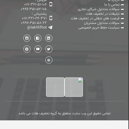
تماس با ما
017-321-51-106
سوالات متداول شرکای تجاری
0996-351-52-75
تبلیغات در تخفیف هات
پشتیبانی :
فرصت های شغلی در تخفیف هات
017-321-24-371
سوالات متداول مشتریان
0996-351-58-22
سیاست حفظ حریم خصوصی
@takhfifhot
تمامی حقوق این وب سایت متعلق به گروه تخفیف هات می باشد