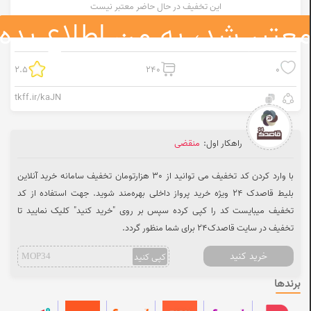
این تخفیف در حال حاضر معتبر نیست
عتبر شد، به من اطلاع بده
2.5
240
0
tkff.ir/kaJN
راهکار اول:
منقضی
با وارد کردن کد تخفیف می ‌توانید از 30 هزارتومان تخفیف سامانه خرید آنلاین
بلیط قاصدک 24 ویژه خرید پرواز داخلی بهره‌مند شوید. جهت استفاده از کد
تخفیف میبایست کد را کپی کرده سپس بر روی "خرید کنید" کلیک نمایید تا
تخفیف در سایت قاصدک24 برای شما منظور گردد.
خرید کنید
کپی کنید
MOP34
برندها