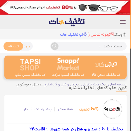
وبلاگ
گردونه شانس :)
اپ تخفیف هات
ورود
ثبت نام
جستجو کنید ...
کد تخفیف دیجی کالا
کد تخفیف اسنپ مارکت
کد تخفیف تپسی شاپ
کد 
صفحه اصلی
خدمات اینترنتی
حمل و نقل و گردشگری
هتل و بومگردی
کوپن ها و کدهای تخفیف مشابه
60%
فعلا معتبر
پیشنهاد تخفیف دار
تخفیف
تخفیف تا 60 درصد رزرو هتل در همه شهرها از اقامت24