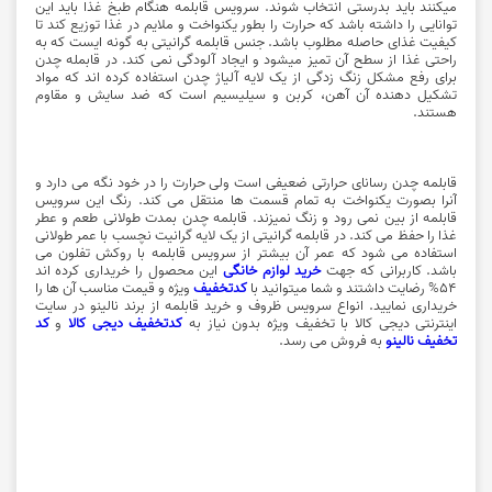
میکنند باید بدرستی انتخاب شوند. سرویس قابلمه هنگام طبخ غذا باید این
توانایی را داشته باشد که حرارت را بطور یکنواخت و ملایم در غذا توزیع کند تا
کیفیت غذای حاصله مطلوب باشد. جنس قابلمه گرانیتی به گونه ایست که به
راحتی غذا از سطح آن تمیز میشود و ایجاد آلودگی نمی کند. در قابمله چدن
برای رفع مشکل زنگ زدگی از یک لایه آلیاژ چدن استفاده کرده اند که مواد
تشکیل دهنده آن آهن، کربن و سیلیسیم است که ضد سایش و مقاوم
هستند.
قابلمه چدن رسانای حرارتی ضعیفی است ولی حرارت را در خود نگه می دارد و
آنرا بصورت یکنواخت به تمام قسمت ها منتقل می کند. رنگ این سرویس
قابلمه از بین نمی رود و زنگ نمیزند. قابلمه چدن بمدت طولانی طعم و عطر
غذا را حفظ می کند. در قابلمه گرانیتی از یک لایه گرانیت نچسب با عمر طولانی
استفاده می شود که عمر آن بیشتر از سرویس قابلمه با روکش تفلون می
باشد. کاربرانی که جهت
خرید لوازم خانگی
این محصول را خریداری کرده اند
54% رضایت داشتند و شما میتوانید با
کدتخفیف
ویژه و قیمت مناسب آن ها را
خریداری نمایید. انواع سرویس
ظروف
و
خرید قابلمه
از برند نالینو در سایت
اینترنتی
دیجی کالا با
تخفیف ویژه بدون نیاز به
کدتخفیف دیجی کالا
و
کد
تخفیف نالینو
به فروش می رسد.