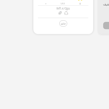
0
187
5
تخفیف
tkff.ir/Qjj5
برنزی