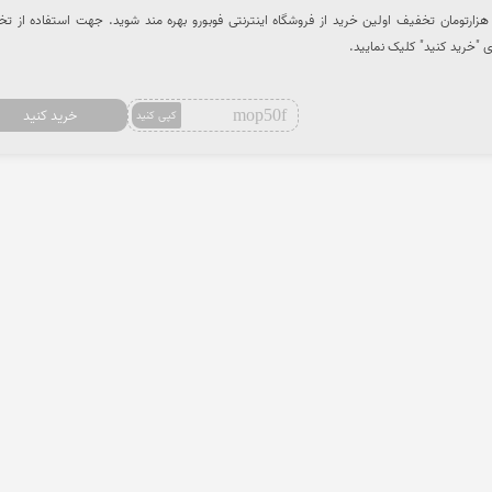
ا استفاده از کد تخفیف از 50 هزارتومان تخفیف اولین خرید از فروشگاه اینترنتی فوبورو بهره مند شوید. جهت استفاده از 
ی "خرید کنید" کلیک نمایید.
mop50f
خرید کنید
کپی کنید