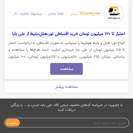
120,000,000
فعلا معتبر
پیشنهاد تخفیف دار
تومان
اعتبار تا 120 میلیون تومان خرید اقساطی تور،هتل،بلیط از علی بابا
انواع تور، هتل و بلیط هواپیما را میتوانید به صورت اقساطی، با درخواست اعتبار
تا 75 میلیون تومان از علی بابا خریداری نمایید. ابتدا طرح‌ها را مشاهده و
براساس نیازتان (25 میلیونی، 50میلیونی و 75میلیون تومانی، 100 میلیون
تومانی، 120 میلیون تومانی ) یکی از آنها را انتخاب کنید. اعتبارسنجی شما انجام
مشاهده
می‌شود و اعتبار بانکی حداکثر تا 3 روز بعد به حساب کاربری‌تان اضافه می‌شود.
برای دریافت این تخفیف نیاز است که اپلیکیشن بلوبانک را نصب داشته باشید.
این وام نیازی به ضامن و پیش پرداخت ندارد و شما می‌توانید تنها با با چک
مشاهده بیشتر
صیادی بنفش این وام سفر را دریافت کنید. توجه داشته باشید که این اعتبار تنها
برای خرید از وب‌سایت علی بابا قابل‌ استفاده است. برای اطلاعات بیشتر خرید
اقساطی سفر از علی‌بابا روی گزینه "خرید کنید" کلیک نمایید.
با عضویت در خبرنامه کدهای تخفیف دیجی کالا، علی بابا، اسنپ و ... را رایگان
دریافت کنید
عضویت