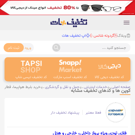
وبلاگ
گردونه شانس :)
اپ تخفیف هات
ورود
ثبت نام
جستجو کنید ...
کد تخفیف دیجی کالا
کد تخفیف اسنپ مارکت
کد تخفیف تپسی شاپ
کد 
صفحه اصلی
خدمات اینترنتی
حمل و نقل و گردشگری
خرید بلیط هواپیما، قطار و 
کوپن ها و کدهای تخفیف مشابه
فعلا معتبر
پیشنهاد تخفیف دار
فلای تودی ویژه پرواز داخلی، خارجی و هتل