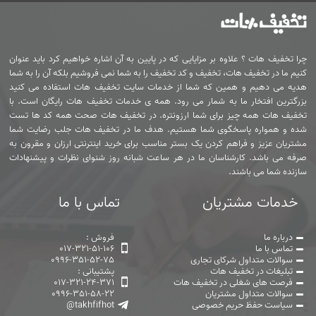
چرا تخفیف هات ؟ علاوه بر مزایایی که در پایین به آن اشاره خواهیم کرد باید عنوان
کنیم ما در تخفیف هات، تخفیف و کد تخفیف را به شما نمی فروشیم بلکه آن را به شما
هدیه می دهیم و همین که شما از خدمات سایت تخفیف هات استفاده می کنید
بزرگترین افتخار ما به شمار می رود. همه ی خدمات تخفیف هات رایگان است. با
تخفیف هات همه چیز برای شما ارزونتره. در تخفیف هات صحت همه کد ها تست
شده و همواره پاسخگوی شما هستیم. هدف ما در تخفیف هات جلب رضایت شما
مشتریان عزیز و فراهم کردن یک بستر مناسب برای خرید اینترنتی ارزان و مقرون به
صرفه می باشد. کارشناسان ما در هر ساعت شبانه روز شنوای نظرات و پیشنهادات
سازنده شما می باشند.
خدمات مشتریان
تماس با ما
درباره ما
فروش :
تماس با ما
017-321-51-106
سوالات متداول شرکای تجاری
0996-351-52-75
تبلیغات در تخفیف هات
پشتیبانی :
فرصت های شغلی در تخفیف هات
017-321-24-371
سوالات متداول مشتریان
0996-351-58-22
سیاست حفظ حریم خصوصی
@takhfifhot