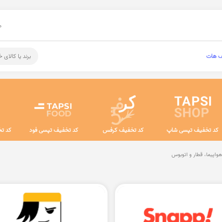
م
ف هات
برند یا کالای 
کد تخفیف تپسی شاپ
کد تخفیف کرفس
کد تخفیف تپسی فود
کد تخ
هواپیما، قطار و اتوبوس