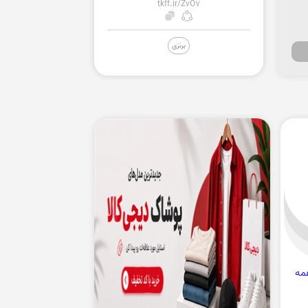
tkff.ir/ZvO7
برنزی
مه