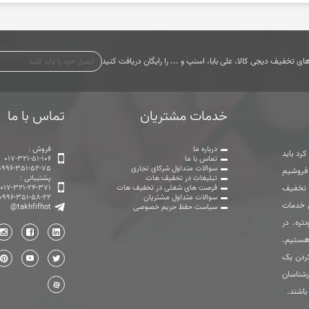
ی تخفیف دیجی کالا، علی بابا، اسنپ و ... را رایگان دریافت کنید
خدمات مشتریان
تماس با ما
درباره ما
فروش :
رد باید
تماس با ما
017-321-51-106
سوالات متداول شرکای تجاری
0996-351-52-75
 فروشیم
تبلیغات در تخفیف هات
پشتیبانی :
ت تخفیف
فرصت های شغلی در تخفیف هات
017-321-24-371
سوالات متداول مشتریان
0996-351-58-22
ی خدمات
سیاست حفظ حریم خصوصی
@takhfifhot
تره. در
هستیم.
ردن یک
رشناسان
باشند.