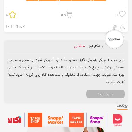
5
105
0
tkff.ir/IkeP
راهکار اول:
منقضی
برای خرید اسپیکر بلوتوثی قابل حمل، ساندبار، اسپیکر شارژ بی سیم و سیمی،
اسپیکر بلوتوثی با چراغ خواب و… میتوانید تا 30 درصد تخفیف، از فروشگاه جانبی
بهره مند شوید. جهت استفاده از تخفیف و مشاهده کالا روی گزینه "خرید کنید"
کلیک نمایید.
خرید کنید
برندها