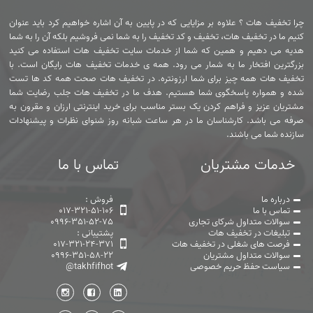
چرا تخفیف هات ؟ علاوه بر مزایایی که در پایین به آن اشاره خواهیم کرد باید عنوان
کنیم ما در تخفیف هات، تخفیف و کد تخفیف را به شما نمی فروشیم بلکه آن را به شما
هدیه می دهیم و همین که شما از خدمات سایت تخفیف هات استفاده می کنید
بزرگترین افتخار ما به شمار می رود. همه ی خدمات تخفیف هات رایگان است. با
تخفیف هات همه چیز برای شما ارزونتره. در تخفیف هات صحت همه کد ها تست
شده و همواره پاسخگوی شما هستیم. هدف ما در تخفیف هات جلب رضایت شما
مشتریان عزیز و فراهم کردن یک بستر مناسب برای خرید اینترنتی ارزان و مقرون به
صرفه می باشد. کارشناسان ما در هر ساعت شبانه روز شنوای نظرات و پیشنهادات
سازنده شما می باشند.
خدمات مشتریان
تماس با ما
درباره ما
فروش :
تماس با ما
017-321-51-106
سوالات متداول شرکای تجاری
0996-351-52-75
تبلیغات در تخفیف هات
پشتیبانی :
فرصت های شغلی در تخفیف هات
017-321-24-371
سوالات متداول مشتریان
0996-351-58-22
سیاست حفظ حریم خصوصی
@takhfifhot