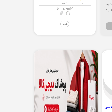
0
592
0
 پکیج
tkff.ir/4mfY
نید"
طلایی
گوشی