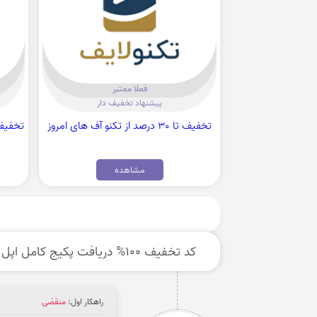
فعلا معتبر
پیشنهاد تخفیف دار
تخفیف تا 30 درصد از تکنو آف های امروز
مشاهده
کد تخفیف 100% دریافت پکیج کامل اپل از شهر فافا
راهکار اول:
منقضی