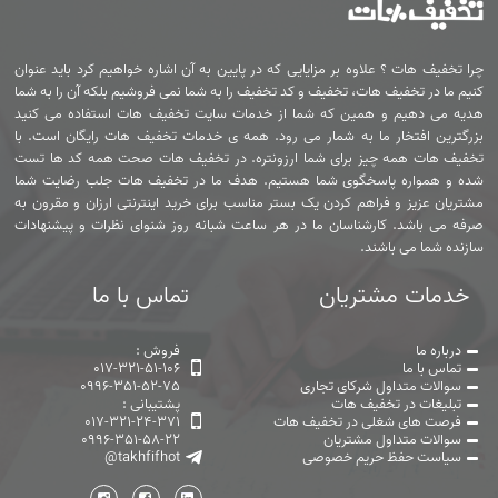
چرا تخفیف هات ؟ علاوه بر مزایایی که در پایین به آن اشاره خواهیم کرد باید عنوان
کنیم ما در تخفیف هات، تخفیف و کد تخفیف را به شما نمی فروشیم بلکه آن را به شما
هدیه می دهیم و همین که شما از خدمات سایت تخفیف هات استفاده می کنید
بزرگترین افتخار ما به شمار می رود. همه ی خدمات تخفیف هات رایگان است. با
تخفیف هات همه چیز برای شما ارزونتره. در تخفیف هات صحت همه کد ها تست
شده و همواره پاسخگوی شما هستیم. هدف ما در تخفیف هات جلب رضایت شما
مشتریان عزیز و فراهم کردن یک بستر مناسب برای خرید اینترنتی ارزان و مقرون به
صرفه می باشد. کارشناسان ما در هر ساعت شبانه روز شنوای نظرات و پیشنهادات
سازنده شما می باشند.
خدمات مشتریان
تماس با ما
درباره ما
فروش :
تماس با ما
017-321-51-106
سوالات متداول شرکای تجاری
0996-351-52-75
تبلیغات در تخفیف هات
پشتیبانی :
فرصت های شغلی در تخفیف هات
017-321-24-371
سوالات متداول مشتریان
0996-351-58-22
سیاست حفظ حریم خصوصی
@takhfifhot