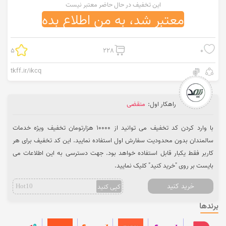
این تخفیف در حال حاضر معتبر نیست
معتبر شد، به من اطلاع بده
5
228
0
tkff.ir/ikcq
راهکار اول:
منقضی
با وارد کردن کد تخفیف می توانید از 10000 هزارتومان تخفیف ویژه خدمات
سالمندان بدون محدودیت سفارش اول استفاده نمایید. این کد تخفیف برای هر
کاربر فقط یکبار قابل استفاده خواهد بود. جهت دسترسی به این اطلاعات می
بایست بر روی "خرید کنید" کلیک نمایید.
خرید کنید
کپی کنید
Hot10
برندها