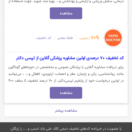
درمانی، مکمل ورزشی و آرایشی و بهداشتی و... بهره مند شوید. جهت استفاده از
این تخفیف روی گزینه "خرید کنید" کلیک نمایید.
مشاهده
70%
فعلا معتبر
کد تخفیف
تخفیف
کد تخفیف 70 درصدی اولین مشاوره پزشکی آنلاین از تپسی دکتر
برای دریافت مشاوره آنلاین با پزشکان عمومی و متخصص در حوزه‌های گوناگون
مانند روانشناسی، زنان و زایمان، مغز و اعصاب، ارتوپدی، اطفال و... ، می‌توانید
در اولین درخواست خود از پلتفرم تپسی‌دکتر، از ۷۰ درصد تخفیف تا سقف ۲۰۰
هزار تومان بهره‌مند شوید. جهت خرید با کد تخفیف تپسی‌دکتر، روی گزینه «خرید
مشاهده
کنید» کلیک نمایید.
مشاهده بیشتر
با عضویت در خبرنامه کدهای تخفیف دیجی کالا، علی بابا، اسنپ و ... را رایگان