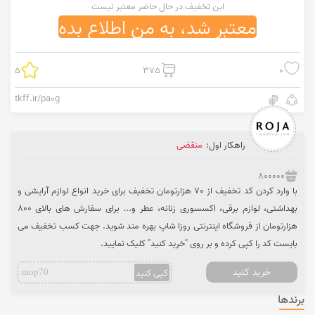
این تخفیف در حال حاضر معتبر نیست
معتبر شد، به من اطلاع بده
5
375
0
tkff.ir/pa0g
راهکار اول:
منقضی
800000
با وارد کردن کد تخفیف از 70 هزارتومان تخفیف برای خرید انواع لوازم آرایشی و
بهداشتی، لوازم برقی، اکسسوری زنانه، عطر و... برای سفارش های بالای 800
هزارتومان از فروشگاه اینترنتی روزا شاپ بهره مند شوید. جهت کسب تخفیف می
بایست کد را کپی کرده و بر روی "خرید کنید" کلیک نمایید.
خرید کنید
کپی کنید
mop70
برندها