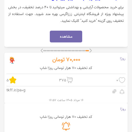
برای خرید محصولات آرایشی و بهداشتی میتوانید تا 40 درصد تخفیف، در بخش
پیشنهاد ویژه از فروشگاه اینترنتی زززاگرس بهره مند شوید. جهت استفاده از
تخفیف روی گزینه "خرید کنید" کلیک نمایید.
مشاهده
روژا
70,000
تومان
کد تخفیف 70 هزار تومانی روژا شاپ
5
375
0
tkff.ir/pa0g
۱۶ مرداد ۱۴۰۵ ساعت ۱۶:۵۷
روژا
کد تخفیف 70 هزار تومانی روژا شاپ