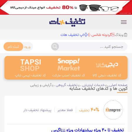
وبلاگ
گردونه شانس :)
اپ تخفیف هات
ورود
ثبت نام
جستجو کنید ...
کد تخفیف دیجی کالا
کد تخفیف اسنپ مارکت
کد تخفیف تپسی شاپ
کد 
صفحه اصلی
خدمات اینترنتی
تخفیف گروهی
آرایش و زیبایی
کوپن ها و کدهای تخفیف مشابه
40%
فعلا معتبر
پیشنهاد تخفیف دار
تخفیف
تخفیف تا 40 ویژه پیشنهادات ویژه زززاگرس