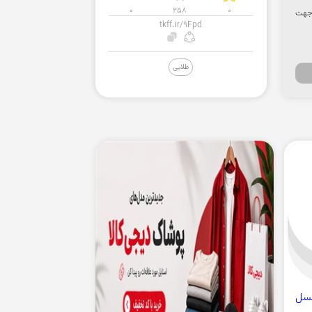
0
258
0
د. جهت
tkff.ir/9Fpd
طلایی