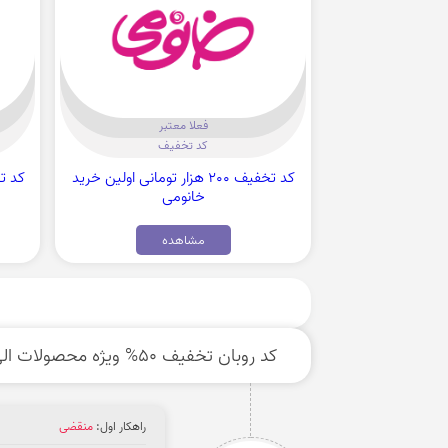
فعلا معتبر
کد تخفیف
کد تخفیف 200 هزار تومانی اولین خرید
کد تخفیف 100 د
خانومی
مشاهده
کد روبان تخفیف 50% ویژه محصولات الی ژن
راهکار اول:
منقضی