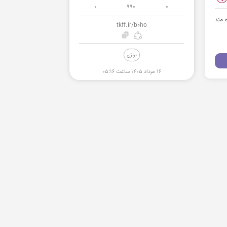
0
990
0
بهره مند
tkff.ir/b0ho
برنزی
۱۶ مرداد ۱۴۰۵ ساعت ۰۵:۱۶