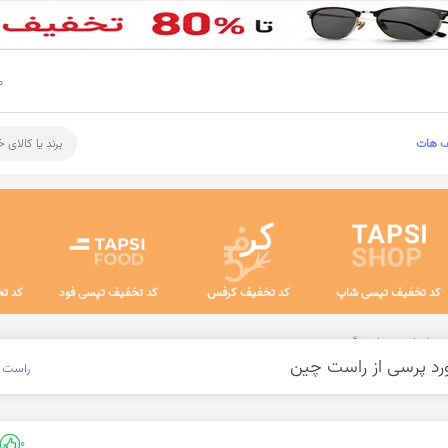
م
ف هات
برند یا کالای 
کد تخفیف تپسی شاپ
کد تخفیف کرفس
کد تخفیف تپسی فود
کد تخ
‌های ابری و هاستینگ
راست 
0