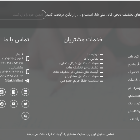
ی تخفیف دیجی کالا، علی بابا، اسنپ و ... را رایگان دریافت کنید
خدمات مشتریان
تماس با ما
درباره ما
فروش :
رد باید
تماس با ما
017-321-51-106
سوالات متداول شرکای تجاری
0996-351-52-75
 فروشیم
تبلیغات در تخفیف هات
پشتیبانی :
ت تخفیف
فرصت های شغلی در تخفیف هات
017-321-24-371
سوالات متداول مشتریان
0996-351-58-22
ی خدمات
سیاست حفظ حریم خصوصی
@takhfifhot
تره. در
هستیم.
ردن یک
رشناسان
باشند.
تمامی حقوق این وب سایت متعلق به گروه تخفیف هات می باشد