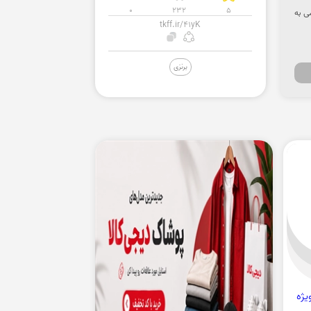
0
232
5
نشناسی به
tkff.ir/41yK
برنزی
ویژه