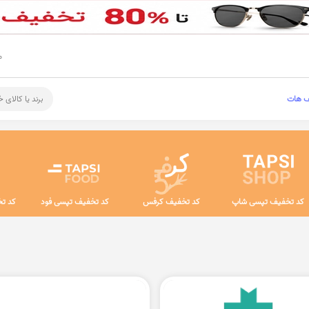
م
ف هات
برند یا کالای 
کد تخفیف تپسی شاپ
کد تخفیف کرفس
کد تخفیف تپسی فود
کد تخ