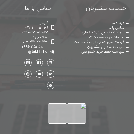
خدمات مشتریان
تماس با ما
درباره ما
فروش :
تماس با ما
017-321-51-106
سوالات متداول شرکای تجاری
0996-351-52-75
تبلیغات در تخفیف هات
پشتیبانی :
فرصت های شغلی در تخفیف هات
017-321-24-371
سوالات متداول مشتریان
0996-351-58-22
سیاست حفظ حریم خصوصی
@takhfifhot