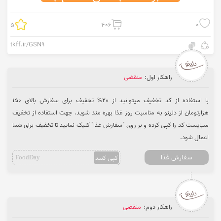
5
406
0
tkff.ir/GSN9
راهکار اول:
منقضی
با استفاده از کد تخفیف میتوانید از 20% تخفیف برای سفارش بالای 150
هزارتومان از دلینو به مناسبت روز غذا بهره مند شوید. جهت استفاده از تخفیف
میبایست کد را کپی کرده و بر روی "سفارش غذا" کلیک نمایید تا تخفیف برای شما
اعمال شود.
سفارش غذا
کپی کنید
FoodDay
راهکار دوم:
منقضی