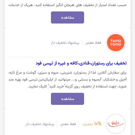
حسب تعداد امتیاز از تخفیف های هیجان انگیز استفاده کنید. هریک از خدمات
اسنپ دارای یک امتیاز مشخص است. خرید اینترنت و شارژ سیم کارت 10 امتیاز
مشاهده
و خدمات پرواز داخلی و هتل به ازای هر تراکنش 600 امتیاز و در پروازهای خارجی
1200 امتیاز اختصاص داده می شود. برای خدمات قطار به ازای تراکنش موفق 500
امتیاز و اتوبوس 100 امتیاز دارد. جهت استفاده از تخفیف روی گزینه"کد تخفیف"
کلیک نمایید تا کدتخفیف را دریافت نمایید.
فعلا معتبر
پیشنهاد تخفیف دار
تخفیف برای رستوران،قنادی،کافه و غیره از تپسی فود
برای سفارش آنلاین غذا از رستوران، شیرینی، میوه و سبزی، گوشت و مرغ تازه،
آجیل و خشکبار، آبمیوه و بستنی و... میتوانید از اپلیکیشن تپسی فود بهره مند
شوید. جهت استفاده از تخفیف روی گزینه"خرید کنید" کلیک نمایید.
مشاهده
10%
فعلا معتبر
پیشنهاد تخفیف دار
تخفیف