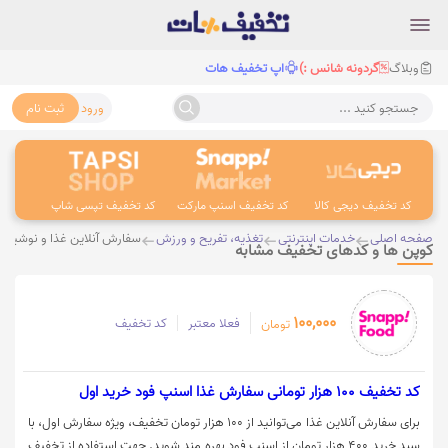
وبلاگ
گردونه شانس :)
اپ تخفیف هات
ورود
ثبت نام
جستجو کنید ...
کد تخفیف دیجی کالا
کد تخفیف اسنپ مارکت
کد تخفیف تپسی شاپ
کد 
صفحه اصلی
خدمات اینترنتی
تغذیه، تفریح و ورزش
سفارش آنلاین غذا و نوشیدن
کوپن ها و کدهای تخفیف مشابه
100,000
فعلا معتبر
کد تخفیف
تومان
کد تخفیف 100 هزار تومانی سفارش غذا اسنپ فود خرید اول
برای سفارش آنلاین غذا می‌توانید از 100 هزار تومان تخفیف، ویژه سفارش اول، با
سبد خرید 400 هزار تومان از اسنپ فود بهره مند شوید. جهت استفاده از تخفیف