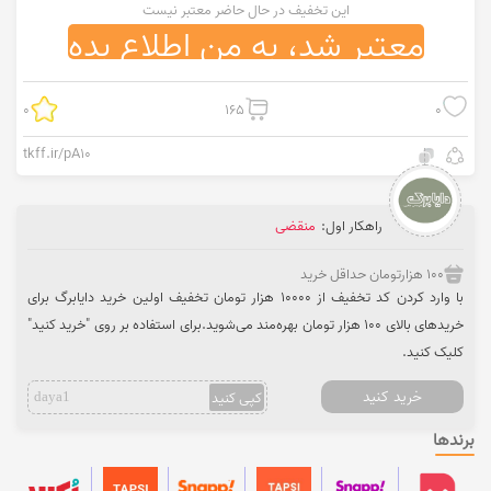
این تخفیف در حال حاضر معتبر نیست
معتبر شد، به من اطلاع بده
0
165
0
tkff.ir/pA10
راهکار اول:
منقضی
100 هزارتومان حداقل خرید
با وارد کردن کد تخفیف از 10000 هزار تومان تخفیف اولین خرید دایابرگ برای
خریدهای بالای 100 هزار تومان بهره‌مند می‌شوید.برای استفاده بر روی "خرید کنید"
کلیک کنید.
خرید کنید
کپی کنید
daya1
برندها