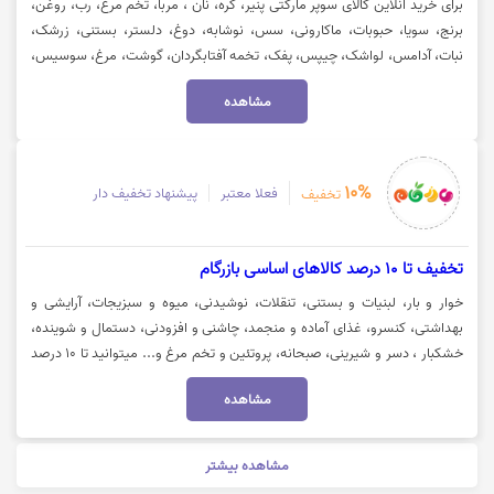
برای خرید آنلاین کالای سوپر مارکتی پنیر، کره، نان ، مربا، تخم مرغ، رب، روغن،
برنج، سویا، حبوبات، ماکارونی، سس، نوشابه، دوغ، دلستر، بستنی، زرشک،
نبات، آدامس، لواشک، چیپس، پفک، تخمه آفتابگردان، گوشت، مرغ، سوسیس،
کالباس، گوجه و خیار، سیب زمینی و پیاز و... میتوانید از پیشنهادهای شگفت
مشاهده
انگیز سوپرمارکت آلدی بهره مند شوید. جهت استفاده از تخفیف و مشاهده کالا
روی گزینه "خرید کنید" کلیک نمایید.
10%
فعلا معتبر
پیشنهاد تخفیف دار
تخفیف
تخفیف تا 10 درصد کالاهای اساسی بازرگام
خوار و بار، لبنیات و بستنی، تنقلات، نوشیدنی، میوه و سبزیجات، آرایشی و
بهداشتی، کنسرو، غذای آماده و منجمد، چاشنی و افزودنی، دستمال و شوینده،
خشکبار ، دسر و شیرینی، صبحانه، پروتئین و تخم مرغ و... میتوانید تا 10 درصد
تخفیف، از فروشگاه اینترنتی بازرگام بهره مند شوید. جهت استفاده از تخفیف و
مشاهده
مشاهده کالا روی گزینه "خرید کنید" کلیک نمایید.
مشاهده بیشتر