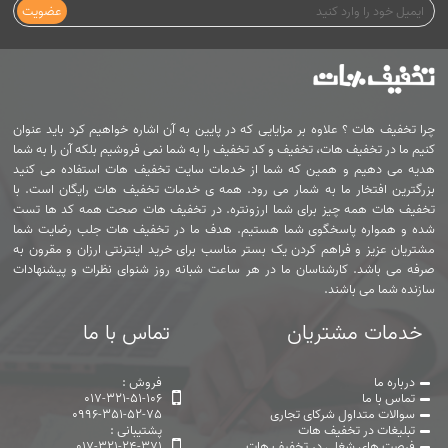
عضویت
چرا تخفیف هات ؟ علاوه بر مزایایی که در پایین به آن اشاره خواهیم کرد باید عنوان
کنیم ما در تخفیف هات، تخفیف و کد تخفیف را به شما نمی فروشیم بلکه آن را به شما
هدیه می دهیم و همین که شما از خدمات سایت تخفیف هات استفاده می کنید
بزرگترین افتخار ما به شمار می رود. همه ی خدمات تخفیف هات رایگان است. با
تخفیف هات همه چیز برای شما ارزونتره. در تخفیف هات صحت همه کد ها تست
شده و همواره پاسخگوی شما هستیم. هدف ما در تخفیف هات جلب رضایت شما
مشتریان عزیز و فراهم کردن یک بستر مناسب برای خرید اینترنتی ارزان و مقرون به
صرفه می باشد. کارشناسان ما در هر ساعت شبانه روز شنوای نظرات و پیشنهادات
سازنده شما می باشند.
خدمات مشتریان
تماس با ما
درباره ما
فروش :
تماس با ما
017-321-51-106
سوالات متداول شرکای تجاری
0996-351-52-75
تبلیغات در تخفیف هات
پشتیبانی :
فرصت های شغلی در تخفیف هات
017-321-24-371