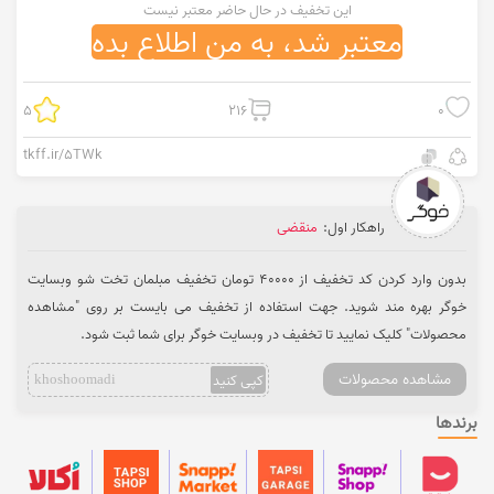
این تخفیف در حال حاضر معتبر نیست
معتبر شد، به من اطلاع بده
5
216
0
tkff.ir/5TWk
راهکار اول:
منقضی
بدون وارد کردن کد تخفیف از 40000 تومان تخفیف مبلمان تخت شو وبسایت
خوگر بهره مند شوید. جهت استفاده از تخفیف می بایست بر روی "مشاهده
محصولات" کلیک نمایید تا تخفیف در وبسایت خوگر برای شما ثبت شود.
مشاهده محصولات
کپی کنید
khoshoomadi
برندها