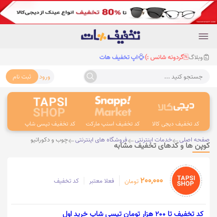
وبلاگ
گردونه شانس :)
اپ تخفیف هات
ورود
ثبت نام
جستجو کنید ...
کد تخفیف دیجی کالا
کد تخفیف اسنپ مارکت
کد تخفیف تپسی شاپ
کد 
صفحه اصلی
خدمات اینترنتی
فروشگاه های اینترنتی
چوب و دکوراتیو
کوپن ها و کدهای تخفیف مشابه
200,000
فعلا معتبر
کد تخفیف
تومان
کد تخفیف تا 200 هزار تومان تپسی شاپ خرید اول