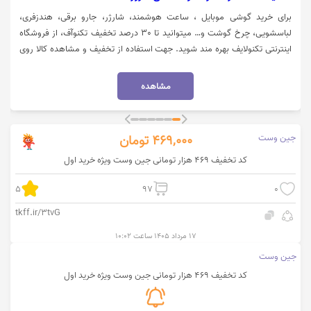
برای خرید گوشی موبایل ، ساعت هوشمند، شارژر، جارو برقی، هندزفری،
لباسشویی، چرخ گوشت و… میتوانید تا 30 درصد تخفیف تکنوآف، از فروشگاه
اینترنتی تکنولایف بهره مند شوید. جهت استفاده از تخفیف و مشاهده کالا روی
گزینه "خرید کنید" کلیک نمایید.
مشاهده
جین وست
469,000
تومان
کد تخفیف 469 هزار تومانی جین وست ویژه خرید اول
5
97
0
tkff.ir/3tvG
۱۷ مرداد ۱۴۰۵ ساعت ۱۰:۰۲
جین وست
کد تخفیف 469 هزار تومانی جین وست ویژه خرید اول