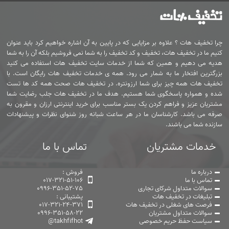
چرا تخفیف هات ؟ علاوه بر مزایایی که در پایین به آن اشاره خواهیم کرد باید عنوان
کنیم ما در تخفیف هات، تخفیف و کد تخفیف را به شما نمی فروشیم بلکه آن را به شما
هدیه می دهیم و همین که شما از خدمات سایت تخفیف هات استفاده می کنید
بزرگترین افتخار ما به شمار می رود. همه ی خدمات تخفیف هات رایگان است. با
تخفیف هات همه چیز برای شما ارزونتره. در تخفیف هات صحت همه کد ها تست
شده و همواره پاسخگوی شما هستیم. هدف ما در تخفیف هات جلب رضایت شما
مشتریان عزیز و فراهم کردن یک بستر مناسب برای خرید اینترنتی ارزان و مقرون به
صرفه می باشد. کارشناسان ما در هر ساعت شبانه روز شنوای نظرات و پیشنهادات
سازنده شما می باشند.
خدمات مشتریان
تماس با ما
درباره ما
فروش :
تماس با ما
017-321-51-106
سوالات متداول شرکای تجاری
0996-351-52-75
تبلیغات در تخفیف هات
پشتیبانی :
فرصت های شغلی در تخفیف هات
017-321-24-371
سوالات متداول مشتریان
0996-351-58-22
سیاست حفظ حریم خصوصی
@takhfifhot