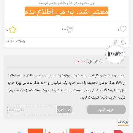
این تخفیف در حال حاضر معتبر نیست
معتبر شد، به من اطلاع بده
5
97
0
tkff.ir/3tvG
راهکار اول:
منقضی
برای خرید هودی، کاپشن، سویشرت، پولوشرت، دورس، پلیور، پالتو و...میتوانید
از 469 هزار تومان تخفیف با سبد خرید یک میلیون و 500 هزار تومانی ویژه خرید
اول در فروشگاه اینترنتی جین وست بهره مند شوید. جهت استفاده از تخفیف روی
گزینه "خرید کنید" کلیک نمایید.
خرید کنید
کپی کنید
snapppay
برندها