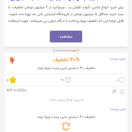
برای خرید انواع لباس، کیف، کفش و... میتوانید از 2 میلیون تومان تخفیف، با
سبد خرید حداقل 5 میلیون تومان از فروشگاه اینترنتی بانی مد بهره مند شوید.
قابل توجه این کد تخفیف ویژه پرداخت با درگاه دیجی پی میبباشد. جهت استفاده
از تخفیف بانی مد، روی گزینه "خرید کنید" کلیک نمایید.
مشاهده
جین وست
40%
تخفیف
تخفیف 40 درصدی جین وست ویژه تولد
5
91
0
tkff.ir/xQQz
۱۶ مرداد ۱۴۰۵ ساعت ۰۴:۲۰
جین وست
تخفیف 40 درصدی جین وست ویژه تولد