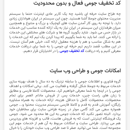
کد تخفیف جومی فعال و بدون محدودیت
چه طراح سایت حرفه ای باشید چه یک کاربر عادی اینترنت حتما با سیستم
مدیریت محتوای جوملا آشنا هستید. چون این سیستم در ایران هواداران زیادی
دارد. با توجه به روی کار آمدن سایت های کوچیک و بزرگ و متنوع و همچنین
میزان طرفداران این سیستم در ایران نیاز به یک ارائه کننده مناسب این خدمات
در بازار حس می شود. شاید بگویید گروه ها و شرکت های مختلفی این خدمات
را ارائه می کنند. اما باید به شما بگوییم که پیدا کردن یک تیم که این خدمات را
هم به شکل مناسب و هم با هزینه معقول ارائه کند، خیلی هم آسان نیست.
در این مطلب قصد داریم تیم حرفه ای جومی را به شما برای دریافت خدمات
معرفی کنیم و راه دریافت
کد تخفیف جومی
را در اختیارتان قرار دهیم.
امکانات جومی و طراحی وب سایت
گروه فناوری و اطلاعات جومی با سابقه نزدیک به ده سال با هدف بهینه سازی
خدمات مربوط به جوملا شکل گرفته و فعالیت می کند. برخی امکانات و اهداف
جومی را در اینجا به شما معرفی خواهیم کرد. محصولات کاملا فارسی و مطابق
با زبان های راست چین، خدمات پس از فروش مادام العمر برای تمام
محصولات، محصولات کامل با حداقل هزینه، ارائه خدمات به همراه مشاوره
رایگان، آموزش قدم به قدم و کاملا فارسی سیستم مدیریت محتوا و... جومی
همواره سعی می کند گامی موثر در زمینه طراحی سایت برای مخاطبان خود
بردارد. البته تصور نکنید که خدمات جومی به این ها محدود می شود. جومی
یک فروشگاه اینترنتی است که به فروش هاست، قالب و افزونه های وردپرس
هم می پردازد. طراحی سایت و امکانات مربوط به آن هم از خدمات مهم این
مجموعه است. شما می توانید صفر تا صد طراحی وب سایت خودتان را با خیال