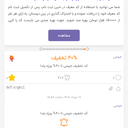
شما می توانید با استفاده از کد معرف در حین ثبت نام، پس از تکمیل ثبت نام
کد معرف خود را دریافت نموده و با اشتراک گذاری در بین دوستان به ازای هر نفر
از 150000 هزار تومان بهره مند شوید. جهت بهره مندی می بایست کد را کپی
کرده و بر روی "خرید کنید" کلیک نمایید و هنگام ثبت نام وارد نمایید.
مشاهده
جومی
40%
تخفیف
کد تخفیف جومی تا 40% ویژه یلدا
0
207
0
tkff.ir/gkLC
۱۷ مرداد ۱۴۰۵ ساعت ۱۵:۵۶
جومی
کد تخفیف جومی تا 40% ویژه یلدا