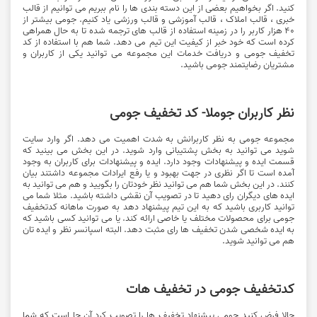
کنید. اگر بخواهیم بعضی از این دسته بندی ها را نام ببریم می توانیم از قالب
خبری ، قالب املاک ، قالب آموزشی و قالب ورزشی یاد کنیم. جومی بیشتر از
۴۰ هزار کاربر را در زمینه استفاده از قالب های ترجمه شده تا به حال همراهی
کرده است که خود خبر از کیفیت این تیم می دهد. شما هم با استفاده از کد
تخفیف جومی و دریافت خدمات این مجموعه می توانید یکی از کاربران و
مشتریان رضایتمند جومی باشید.
نظر کاربران جوملا- کد تخفیف جومی
مجموعه جومی به نظر کاربرانش به شدت اهمیت می دهد. اگر وارد سایت
شوید می توانید به بخش پشتیبانی وارد شوید. در این بخش می بینید که
قسمت ایده و پیشنهادات وجود دارد. ایده و پیشنهادات برای کاربران به وجود
آمده است تا اگر نظری در جهت بهبود و یا رفع ایرادات مجموعه داشتند بیان
کنند. در این بخش شما هم می توانید نظر خودتان را بگویید و هم می توانید به
ایده های دیگران رای دهید تا در تصویب آن نقشی داشته باشید. مثلا شما می
توانید کاربری باشید که به این تیم پیشنهاد دهد به صورت ماهانه کدتخفیف
جومی برای محصولات مختلف یا خاصی ارائه کند. یا می توانید کسی باشید که
به ایده شخصی شدن تخفیف ها رای مثبت دهد. البته اسپانسر نظر و ایده تان
هم می توانید شوید.
کدتخفیف جومی در تخفیف هات
حالا فرض کنید جومی پیشنهاد تخفیف ها را تصویب کرد آن جا است که شما