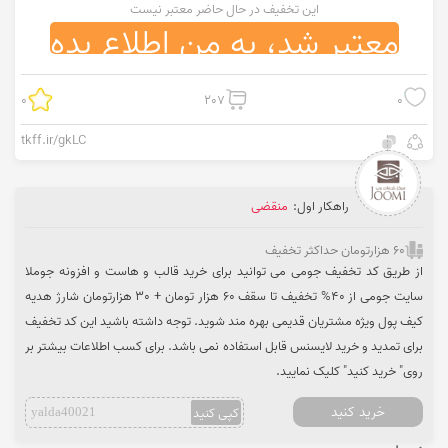
این تخفیف در حال حاضر معتبر نیست
معتبر شد، به من اطلاع بده
0
207
0
tkff.ir/gkLC
راهکار اول:
منقضی
60 هزارتومان حداکثر تخفیف
از طریق کد تخفیف جومی می توانید برای خرید قالب و هاست و افزونه جوملا
سایت جومی از 40% تخفیف تا سقف 60 هزار تومان + 30 هزارتومان شارژ هدیه
کیف پول ویژه مشتریان قدیمی بهره مند شوید. توجه داشته باشید این کد تخفیف
برای تمدید و خرید لایسنس قابل استفاده نمی باشد. برای کسب اطلاعات بیشتر بر
روی" خرید کنید" کلیک نمایید.
خرید کنید
کپی کنید
yalda40021