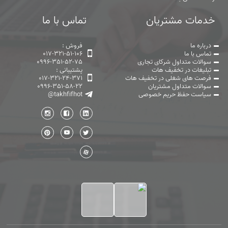
خدمات مشتریان
تماس با ما
درباره ما
فروش :
تماس با ما
017-321-51-106
سوالات متداول شرکای تجاری
0996-351-52-75
تبلیغات در تخفیف هات
پشتیبانی :
فرصت های شغلی در تخفیف هات
017-321-24-371
سوالات متداول مشتریان
0996-351-58-22
سیاست حفظ حریم خصوصی
@takhfifhot