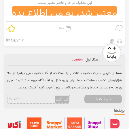
این تخفیف در حال حاضر معتبر نیست
معتبر شد، به من اطلاع بده
0
214
0
tkff.ir/y4lY
راهکار اول:
منقضی
شما از طریق سایت تخفیف هات و با استفاده از کد تخفیف می توانید از 90
هزارتومان تخفیف سایت جاباما برای رزرو هتل و اقامتگاه بهره مند شوید. برای
ورود به وبسایت جاباما و مشاهده ویلاها بر روی "خرید کنید" کلیک نمایید.
خرید کنید
کپی کنید
WBZSL
برندها