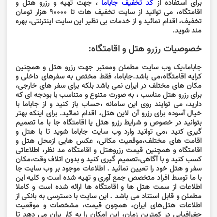
برای استفاده از
کد تخفیف جاباما
، جهت تهیه و رزرو هتل و
اقامتگاه، می توانید از سایت تخفیف هات تا 90000 هزار تومان
تخفیف، اقدام نمائید و از خدمات بی نظیر این سایت اینترنتی، بهره
مند شوید.
خصوصیات رزرو هتل و اقامتگاه:
جاباما،یک وب سایت مطمئن ومعتبر جهت رزرو هتل و همچنین
کرایه اقامتگاه،می باشد.جاباما، فقط مختص به سفرهای داخلی و
مکان های مختلف در ایران نمی باشد بلکه برای سفر های خارجی،
برای رزرو هتل مناسب ، به صورت متنوع و متناسب با بودجه ای که
دارید، می توایند روی این سامانه ،حساب باز کنید و از جاباما با
خیال آسوده برای رزرو آن لاین هتل، اقدام نمائید. برای اینکه بهتر
بتوانید در خصوص و شرایط رزرو هتل یا اقامتگاه جا با ما تصمیم
گیری کنید ،می توانید وارد وب سایت جاباما شوید تا با هتل و
اقامت های مختلف،موقعیت مکانی، عکس هایی ازمحل هتل و
اقامتگاه و همچنین قیمت رزروهتل و اقامتگاه مد نظر، اطلاعاتی
کسب کنید و با آگاهی،تصمیم گیری کنید و بدون اتلاف وقت،مکان
سفر و هتل خود را تعیین نمائید . اطلاعات موجود بر وب سایت جا
با ما توسط افراد متخصص جمع آوری و تهیه شده است و کلیه این
اطلاعات از سمت هتل ها و اقامتگاه ها ارائه شده است و کاملا
مطمئن و قابل استناد می باشد . این سایت با دسترسی به بانکی از
اطلاعات هتل‌های ایران، همچون قیمت، مشخصات و موقعیت
جغرافیایی در کمترین زمان، این امکان را به کار بران می دهد تا