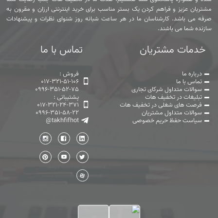
مشتریان عزیز و فراهم کردن یک بستر مناسب برای خرید اینترنتی ارزان و مقرون به
صرفه می باشد. کارشناسان ما در هر ساعت شبانه روز شنوای نظرات و پیشنهادات
سازنده شما می باشند.
خدمات مشتریان
تماس با ما
درباره ما
فروش :
تماس با ما
017-321-51-106
سوالات متداول شرکای تجاری
0996-351-52-75
تبلیغات در تخفیف هات
پشتیبانی :
فرصت های شغلی در تخفیف هات
017-321-24-371
سوالات متداول مشتریان
0996-351-58-22
سیاست حفظ حریم خصوصی
@takhfifhot