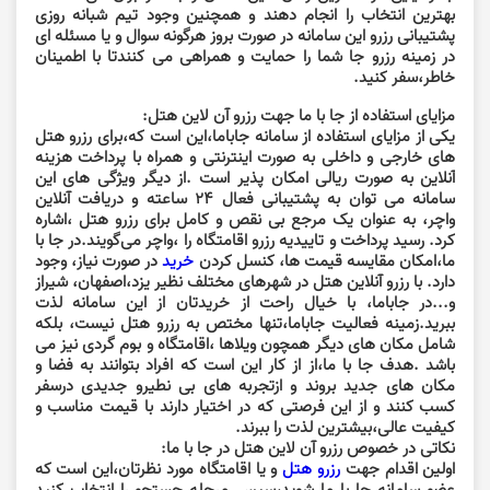
بهترین انتخاب را انجام دهند و همچنین وجود تیم شبانه روزی
پشتیبانی رزرو این سامانه در صورت بروز هرگونه سوال و یا مسئله ای
در زمینه رزرو جا شما را حمایت و همراهی می کنندتا با اطمینان
خاطر،سفر کنید.
مزایای استفاده از جا با ما جهت رزرو آن لاین هتل:
یکی از مزایای استفاده از سامانه جاباما،این است که،برای رزرو هتل
های خارجی و داخلی به صورت اینترنتی و همراه با پرداخت هزینه
آنلاین به صورت ریالی امکان پذیر است .از دیگر ویژگی های این
سامانه می توان به پشتیبانی فعال 24 ساعته و دریافت آنلاین
واچر، به عنوان یک مرجع بی نقص و کامل برای رزرو هتل ،اشاره
کرد. رسید پرداخت و تاییدیه رزرو اقامتگاه را ،واچر می‌گویند.در جا با
ما،امکان مقایسه قیمت ها، کنسل کردن
خرید
در صورت نیاز، وجود
دارد. با رزرو آنلاین هتل در شهرهای مختلف نظیر یزد،اصفهان، شیراز
و...در جاباما، با خیال راحت از خریدتان از این سامانه لذت
ببرید.زمینه فعالیت جاباما،تنها مختص به رزرو هتل نیست، بلکه
شامل مکان های دیگر همچون ویلاها ،اقامتگاه و بوم گردی نیز می
باشد .هدف جا با ما،از از کار این است که افراد بتوانند به فضا و
مکان های جدید بروند و ازتجربه های بی نطیرو جدیدی درسفر
کسب کنند و از این فرصتی که در اختیار دارند با قیمت مناسب و
کیفیت عالی،بیشترین لذت را ببرند.
نکاتی در خصوص رزرو آن لاین هتل در جا با ما:
اولین اقدام جهت
رزرو هتل
و یا اقامتگاه مورد نظرتان،این است که
عضو سامانه جا با ما شوید،سپس مرحله جستجو را انتخاب کنید