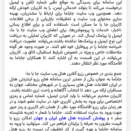
این سامانه برای رسیدگی به موقع نظیر شماره تلفن و ایمیل
درخواست می‌کند تا بتواند خدماتی ایمن، را به کاربران خودش ارائه
دهد. همچنین وب سایت جاباما برای ارتباط با مشتریان، بهینه
سازی محتوای وب سایت و تحقیقات بازاریابی از برخی اطلاعات
کاربران جا با ما ممکن است ،استفاده کند و برای اطلاع رسانی
،اخبار، خدمات یا پروموشن‌ها، برای اعضای وب سایت جا با ما،
ایمیل یا پیامک ارسال کند. در صورتی که کاربران تمایلی به دریافت
این نوع ایمیل و پیامک‌ها نداشته باشند،می‌توانند عضویت دریافت
خبرنامه جاباما را در پروفایل خود لغو کنند. در صورت وجود هر گونه
ملاحظات خاص و ویژه در خصوص شرایط استقبال، اتاق و… کاربران
می‌توانند در این قسمت به آن اشاره کنند تا همکاران جاباما به
اقامتگاه مورد نظر انتقال دهند.
جمع بندی در خصوص رزرو آنلاین هتل وب سایت جا با ما:
جاباما به عنوان یکی از معتبر ترین سامانه های رزرو اینترنتی هتل
در ایران اطلاعات هتل های بسیاری را در شهرهای مختلف جهان به
مسافران ارائه می دهد تا انتخاب آگاهانه و راحت تری داشته باشند.
کاربران محترم می‌توانند با وارد کردن ایمیل، شماره تماس و رمزی
اختصاصی برای ورود به بخش کاربری خود در سایت عضو شوند و در
هر زمان برای رزرو اقامتگاه مورد نظر، از همان نام کاربری و رمز عبور
جهت ورود به سایت استفاده کنند. جاباما با شعار « تجربه شایسته
سفر » و
پوشش گسترده هتل های ایران و جهان
امکان رزرو با
قیمت مقرون به صرفه را برایتان فراهم می کند. میتوانید با ورود به
سامانه جاباما و بهره گیری از کد تخفیف آن نسبت به رزرو هتل