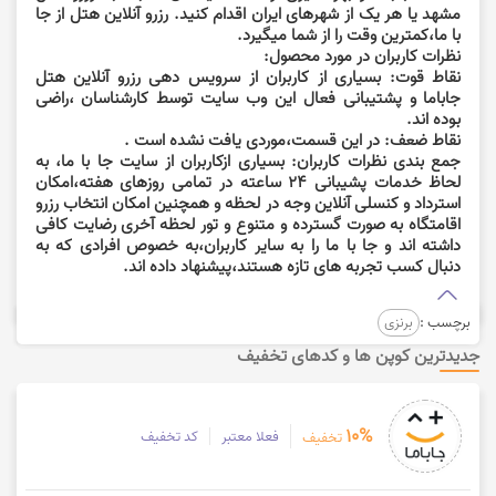
مشهد یا هر یک از شهرهای ایران اقدام کنید. رزرو آنلاین هتل از جا
با ما،کمترین وقت را از شما میگیرد.
نظرات کاربران در مورد محصول:
نقاط قوت:
بسیاری از کاربران از سرویس دهی رزرو آنلاین هتل
جاباما و پشتیبانی فعال این وب سایت توسط کارشناسان ،راضی
بوده اند.
نقاط ضعف:
در این قسمت،موردی یافت نشده است .
جمع بندی نظرات کاربران:
بسیاری ازکاربران از سایت جا با ما، به
لحاظ خدمات پشیبانی 24 ساعته در تمامی روزهای هفته،امکان
استرداد و کنسلی آنلاین وجه در لحظه و همچنین امکان انتخاب رزرو
اقامتگاه به صورت گسترده و متنوع و تور لحظه آخری رضایت کافی
داشته اند و جا با ما را به سایر کاربران،به خصوص افرادی که به
دنبال کسب تجربه های تازه هستند،پیشنهاد داده اند.
برچسب :
برنزی
جدیدترین کوپن ها و کدهای تخفیف
10%
فعلا معتبر
کد تخفیف
تخفیف