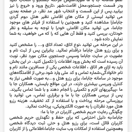
ودر قسمت جستجو،محل اقامت،شهر ،تاریخ ورود و خروج را نیز
بیابید.پس از این قسمت و انتخاب شهر مد نظر، در صفحه بعدی
می توانید لیستی از مکان های اقامتی نظیر هتل ،بوم گردی
جابامارا مشاهده کنید و همچنین با استفاده از فیلتر های موجود
جاباما، می توانید مکان اقامتی خودرا با توجه به سلیقه و نظر
خودتان، بررسی کنید و فقط آن هایی که را که می خواهید، به شما
نمایش داده شود .
در این مرحله می توانید ،نوع اتاق، تعداد اتاق و... را مشخص کنید
و برای رزرو هتل جاباما دراقدام نمائید. بنابراین پس از ثبت نام و
عضویت در سایت جاباما وسپس جستجوی مکان مورد نظر، نوبت
آن رسیده است که بخش ورود اطلاعات را تکمیل کنید. در این بخش
باید به ازای هر اتاق ، اطلاعات شخصی یکی از مسافرین مانند نام و
نام خانوادگی،شماره تماس و کد ملی وارد شود.برخی از اقامتگاه‌های
موجود در سامانه جاباما، برای رزرو هتل و...به صورت قطعی نیاز به
کنترل وبررسی بیشتری دارند، در این مواقع بایستی، همکاران جا با
ما ،پیگیریهای لازم و تکمیلی را انجام دهند و با شما تماس بگیرند.
پس از بررسی همکاران جا با ما و برقراری تماس، می توانید با
بروزرسانی مرحله پرداخت و با استفاده از کد تخفیف، هزینه رزرو
هتل مورد نظرتان را به صورت االکترونیکی، پرداخت نمائید.
چگونگی رعایت حریم شخصی کاربران در جا با ما:
جاباما،به دلیل احترامی که برای حفظ و نگهداری حریم شخصی
کاربران قائل است، برای رزرو هتل و حتی ثبت دیدگاه شخصی
وهمچنین استفاده از امکانات وب سایت جاباما،اطلاعاتی را از کاربران