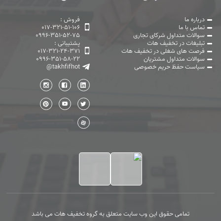
درباره ما
فروش :
تماس با ما
017-321-51-106
سوالات متداول شرکای تجاری
0996-351-52-75
تبلیغات در تخفیف هات
پشتیبانی :
فرصت های شغلی در تخفیف هات
017-321-24-371
سوالات متداول مشتریان
0996-351-58-22
سیاست حفظ حریم خصوصی
@takhfifhot
تمامی حقوق این وب سایت متعلق به گروه تخفیف هات می باشد