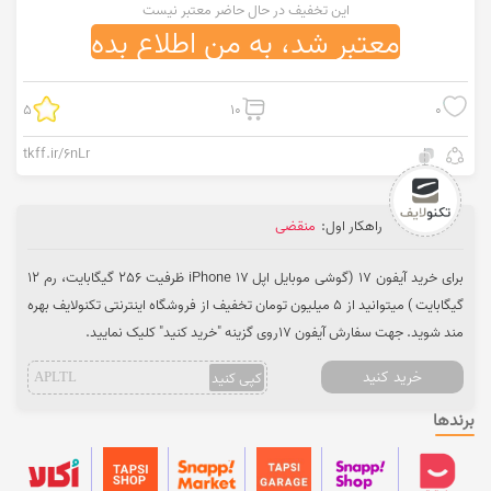
این تخفیف در حال حاضر معتبر نیست
معتبر شد، به من اطلاع بده
5
10
0
tkff.ir/6nLr
راهکار اول:
منقضی
برای خرید آیفون 17 (گوشی موبایل اپل 17 iPhone ظرفیت 256 گیگابایت، رم 12
گیگابایت ) میتوانید از 5 میلیون تومان تخفیف از فروشگاه اینترنتی تکنولایف بهره
مند شوید. جهت سفارش آیفون 17روی گزینه "خرید کنید" کلیک نمایید.
خرید کنید
کپی کنید
APLTL
برندها