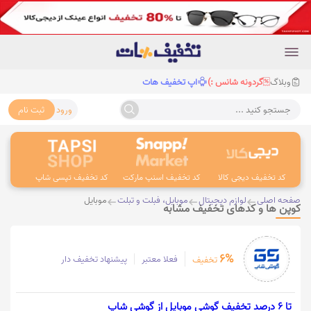
وبلاگ
گردونه شانس :)
اپ تخفیف هات
ورود
ثبت نام
جستجو کنید ...
کد تخفیف دیجی کالا
کد تخفیف اسنپ مارکت
کد تخفیف تپسی شاپ
کد 
صفحه اصلی
لوازم دیجیتال
موبایل، فبلت و تبلت
موبایل
کوپن ها و کدهای تخفیف مشابه
6%
فعلا معتبر
پیشنهاد تخفیف دار
تخفیف
تا 6 درصد تخفیف گوشی موبایل از گوشی شاپ