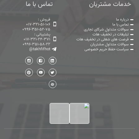
خدمات مشتریان
تماس با ما
درباره ما
فروش :
تماس با ما
017-321-51-106
سوالات متداول شرکای تجاری
0996-351-52-75
تبلیغات در تخفیف هات
پشتیبانی :
فرصت های شغلی در تخفیف هات
017-321-24-371
سوالات متداول مشتریان
0996-351-58-22
سیاست حفظ حریم خصوصی
@takhfifhot