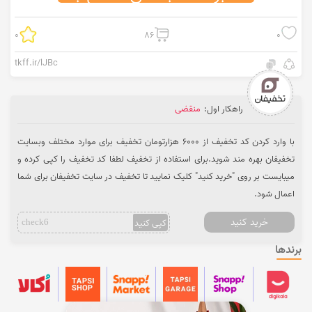
0
86
0
tkff.ir/lJBc
راهکار اول:
منقضی
با وارد کردن کد تخفیف از 6000 هزارتومان تخفیف برای موارد مختلف وبسایت
تخفیفان بهره مند شوید.برای استفاده از تخفیف لطفا کد تخفیف را کپی کرده و
میبایست بر روی "خرید کنید" کلیک نمایید تا تخفیف در سایت تخفیفان برای شما
اعمال شود.
خرید کنید
کپی کنید
check6
برندها