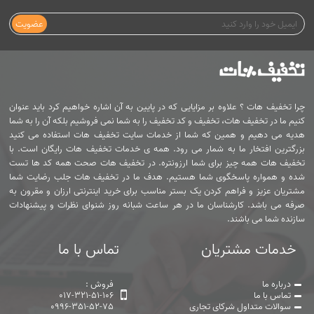
عضویت
چرا تخفیف هات ؟ علاوه بر مزایایی که در پایین به آن اشاره خواهیم کرد باید عنوان
کنیم ما در تخفیف هات، تخفیف و کد تخفیف را به شما نمی فروشیم بلکه آن را به شما
هدیه می دهیم و همین که شما از خدمات سایت تخفیف هات استفاده می کنید
بزرگترین افتخار ما به شمار می رود. همه ی خدمات تخفیف هات رایگان است. با
تخفیف هات همه چیز برای شما ارزونتره. در تخفیف هات صحت همه کد ها تست
شده و همواره پاسخگوی شما هستیم. هدف ما در تخفیف هات جلب رضایت شما
مشتریان عزیز و فراهم کردن یک بستر مناسب برای خرید اینترنتی ارزان و مقرون به
صرفه می باشد. کارشناسان ما در هر ساعت شبانه روز شنوای نظرات و پیشنهادات
سازنده شما می باشند.
خدمات مشتریان
تماس با ما
درباره ما
فروش :
تماس با ما
017-321-51-106
سوالات متداول شرکای تجاری
0996-351-52-75