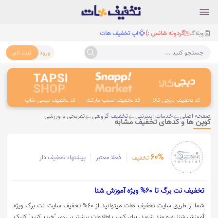
وبلاگ
گردونه شانس :)
اپ تخفیف هات
ورود
ثبت نام
جستجو کنید ...
کد تخفیف دیجی کالا
کد تخفیف اسنپ مارکت
کد تخفیف تپسی شاپ
کد 
صفحه اصلی
خدمات اینترنتی
تخفیف گروهی
تفریحی و ورزشی
کوپن ها و کدهای تخفیف مشابه
60%
فعلا معتبر
پیشنهاد تخفیف دار
تخفیف
تخفیف نت برگ تا 60% ویژه آموزش شنا
شما از طریق سایت تخفیف هات میتوانید از 60% تخفیف سایت نت برگ ویژه
آموزش شنا بهره مند شوید. برای کسب اطلاعات بیشتر بر روی "خرید کنید" کلیک