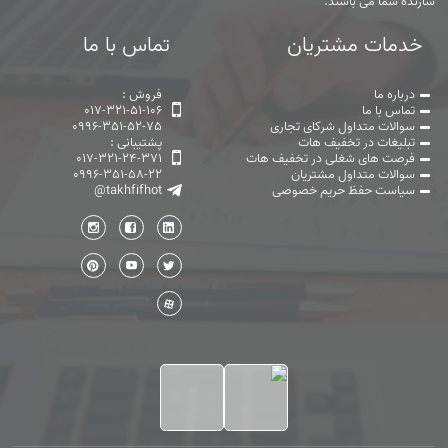
سازنده شما می باشند.
خدمات مشتریان
تماس با ما
درباره ما
فروش :
تماس با ما
017-321-51-106
سوالات متداول شرکای تجاری
0996-351-52-75
تبلیغات در تخفیف هات
پشتیبانی :
فرصت های شغلی در تخفیف هات
017-321-24-371
سوالات متداول مشتریان
0996-351-58-22
سیاست حفظ حریم خصوصی
@takhfifhot