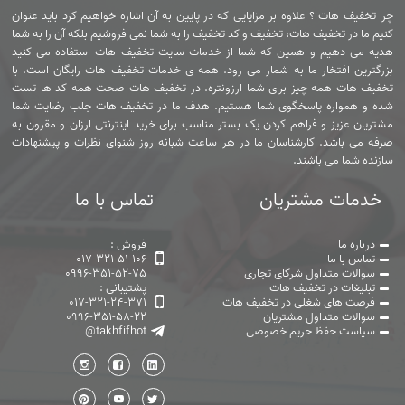
چرا تخفیف هات ؟ علاوه بر مزایایی که در پایین به آن اشاره خواهیم کرد باید عنوان
کنیم ما در تخفیف هات، تخفیف و کد تخفیف را به شما نمی فروشیم بلکه آن را به شما
هدیه می دهیم و همین که شما از خدمات سایت تخفیف هات استفاده می کنید
بزرگترین افتخار ما به شمار می رود. همه ی خدمات تخفیف هات رایگان است. با
تخفیف هات همه چیز برای شما ارزونتره. در تخفیف هات صحت همه کد ها تست
شده و همواره پاسخگوی شما هستیم. هدف ما در تخفیف هات جلب رضایت شما
مشتریان عزیز و فراهم کردن یک بستر مناسب برای خرید اینترنتی ارزان و مقرون به
صرفه می باشد. کارشناسان ما در هر ساعت شبانه روز شنوای نظرات و پیشنهادات
سازنده شما می باشند.
خدمات مشتریان
تماس با ما
درباره ما
فروش :
تماس با ما
017-321-51-106
سوالات متداول شرکای تجاری
0996-351-52-75
تبلیغات در تخفیف هات
پشتیبانی :
فرصت های شغلی در تخفیف هات
017-321-24-371
سوالات متداول مشتریان
0996-351-58-22
سیاست حفظ حریم خصوصی
@takhfifhot