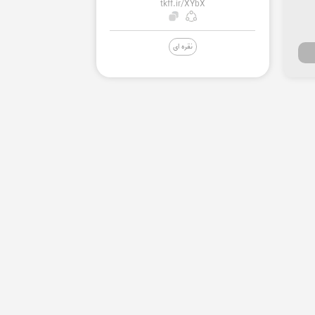
tkff.ir/XYbX
نقره ای