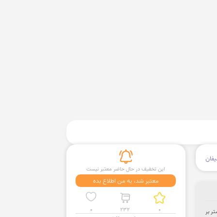
فان
این تخفیف در حال حاضر معتبر نیست
معتبر شد، به من اطلاع بده
0
232
0
یشتر بر