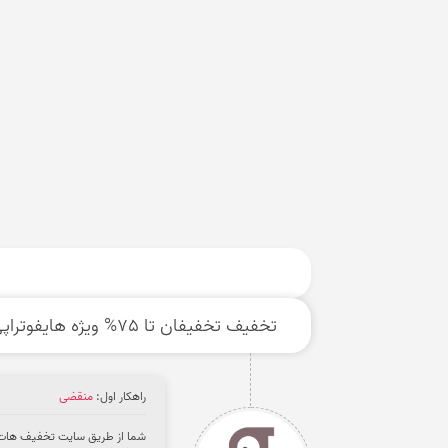
تخفیف تخفیفان تا 75% ویژه هایفوتراپی
راهکار اول:
منقضی