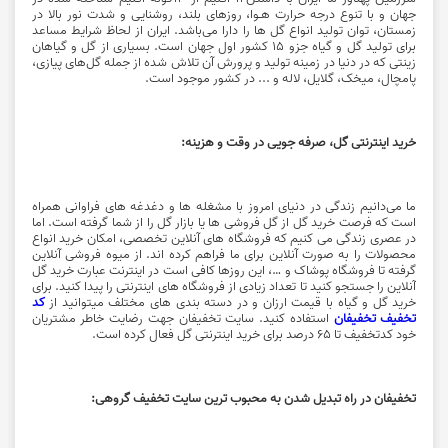
جهان و با تنوع درجه حرارت هـوا، روزهای بلند، روشنایی و شدت نور بالا در
زمستان، توان تولید
انواع گل ها
را دارا می‌باشد. ایران از لحاظ شرایط مساعد
برای تولید گل و گیاه جزو ۱۵ کشور اول جهان است. بسیاری از گل و گیاهان
زینتی که در دنیا در زمینه تولید و پرورش آن تلاش شده از جمله گل‌های پیازی،
پامچال، میخک، گلایل، لاله‌ و ... در کشور موجود است.
خرید اینترنتی گل، صرفه جویی در وقت و هزینه:
ما می‌دانیم زندگی در دنیای امروز با مشغله ها و دغدغه های فراوانی همراه
است که فرصت خرید گل از گل فروشی ها یا بازار گل را از شما گرفته است. اما
در عصری زندگی می کنیم که فروشگاه های آنلاین تخصصی، امکان خرید انواع
محصولات را به صورت آنلاین برای ما فراهم کرده اند. از میوه فروشی آنلاین
گرفته تا فروشگاه پوشاک و …، این روزها کافی است در اینترنت عبارت خرید گل
آنلاین را جستجو کنید تا تعداد زیادی از فروشگاه های اینترنتی را پیدا کنید. برای
خرید گل و گیاه با قیمت ارزان و در دسته بندی های مختلف میتوانید از
کد
تخفیف تخفیفان
استفاده کنید. سایت تخفیفان جهت رضایت خاطر مشتریان
خود کدتخفیف تا 65 درصد برای خرید اینترنتی گل فعال کرده است.
تخفیفان در راه تبدیل شدن به محبوب ترین سایت تخفیف گروهی: