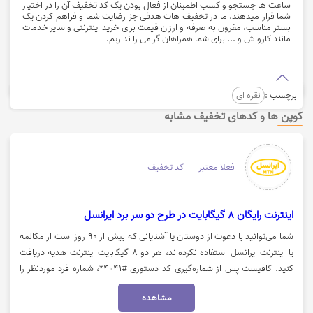
ساعت ها جستجو و کسب اطمینان از فعال بودن یک کد تخفیف آن را در اختیار
شما قرار میدهند. ما در تخفیف هات هدفی جز رضایت شما و فراهم کردن یک
بستر مناسب، مقرون به صرفه و ارزان قیمت برای خرید اینترنتی و سایر خدمات
مانند
کارواش
و ... برای شما همراهان گرامی را نداریم.
برچسب :
نقره ای
کوپن ها و کدهای تخفیف مشابه
فعلا معتبر
کد تخفیف
اینترنت رایگان 8 گیگابایت در طرح دو سر برد ایرانسل
شما می‌توانید با دعوت از دوستان یا آشنایانی که بیش از ۹۰ روز است از مکالمه
یا اینترنت ایرانسل استفاده نکرده‌اند، هر دو ۸ گیگابایت اینترنت هدیه دریافت
کنید. کافیست پس از شماره‌گیری کد دستوری #۴۰۴۱*، شماره فرد موردنظر را
وارد کنید. این هدیه شامل ۲ گیگابایت اینترنت رایگان یک‌روزه است که به مدت
مشاهده
۴ هفته متوالی و در روزی ثابت برای هر دو مشترک فعال خواهد شد. برای