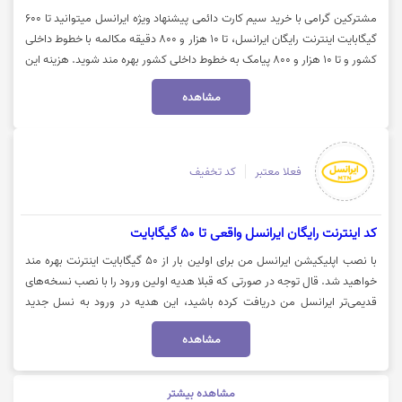
مشترکین گرامی با خرید سیم کارت دائمی پیشنهاد ویژه ایرانسل میتوانید تا 600
گیگابایت اینترنت رایگان ایرانسل، تا 10 هزار و 800 دقیقه مکالمه با خطوط داخلی
کشور و تا 10 هزار و 800 پیامک به خطوط داخلی کشور بهره مند شوید. هزینه این
سیم‌کارت‌ها بر اساس شماره و هدایای روی سیم‌کارت از 300 هزار تومان تا 9
مشاهده
میلیون و 900 هزار تومان است. هر روز تعدادی از این شماره‌ها در وب‌سایت
ایرانسل برای فروش قرار می‌گیرند و شما می‌توانید از بین آن‌ها شماره دلخواه
خود را انتخاب کرده و بدون نیاز به ثبت کد تخفیف ایرانسل از هدایای روی این
سیم‌کارت بهره‌مند شوید. برای خرید سیم‌کارت‌ دائمی پیشنهاد ویژه ایرانسل روی
فعلا معتبر
کد تخفیف
گزینه "خرید کنید" کلیک نمایید.
کد اینترنت رایگان ایرانسل واقعی تا 50 گیگابایت
با نصب اپلیکیشن ایرانسل من برای اولین بار از 50 گیگابایت اینترنت بهره مند
خواهید شد. قال توجه در صورتی که قبلا هدیه اولین ورود را با نصب نسخه‌های
قدیمی‌تر ایرانسل من دریافت کرده باشید، این هدیه در ورود به نسل جدید
ایرانسل من دوباره به شما تعلق نمی‌گیرد. جهت کسب اطلاعات بیشتر می
مشاهده
بایست بر روی "خرید کنید" کلیک نمایید.
مشاهده بیشتر