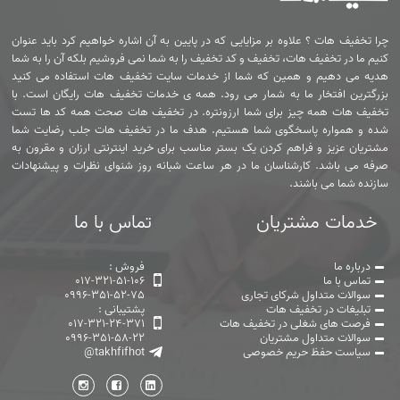
چرا تخفیف هات ؟ علاوه بر مزایایی که در پایین به آن اشاره خواهیم کرد باید عنوان
کنیم ما در تخفیف هات، تخفیف و کد تخفیف را به شما نمی فروشیم بلکه آن را به شما
هدیه می دهیم و همین که شما از خدمات سایت تخفیف هات استفاده می کنید
بزرگترین افتخار ما به شمار می رود. همه ی خدمات تخفیف هات رایگان است. با
تخفیف هات همه چیز برای شما ارزونتره. در تخفیف هات صحت همه کد ها تست
شده و همواره پاسخگوی شما هستیم. هدف ما در تخفیف هات جلب رضایت شما
مشتریان عزیز و فراهم کردن یک بستر مناسب برای خرید اینترنتی ارزان و مقرون به
صرفه می باشد. کارشناسان ما در هر ساعت شبانه روز شنوای نظرات و پیشنهادات
سازنده شما می باشند.
خدمات مشتریان
تماس با ما
درباره ما
فروش :
تماس با ما
017-321-51-106
سوالات متداول شرکای تجاری
0996-351-52-75
تبلیغات در تخفیف هات
پشتیبانی :
فرصت های شغلی در تخفیف هات
017-321-24-371
سوالات متداول مشتریان
0996-351-58-22
سیاست حفظ حریم خصوصی
@takhfifhot