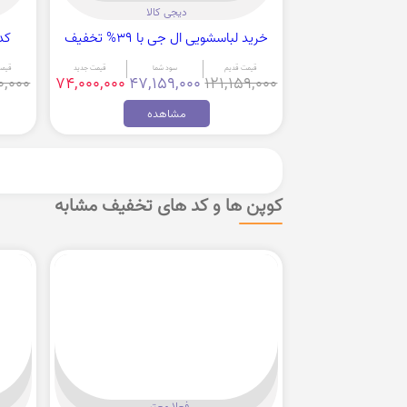
دیجی کالا
خرید لباسشویی ال جی با 39% تخفیف
کد تخ
قیمت قدیم
سود شما
قیمت جدید
قیمت
0,000
74,000,000
47,159,000
121,159,000
مشاهده
کوپن ها و کد های تخفیف مشابه
فعلا معتبر