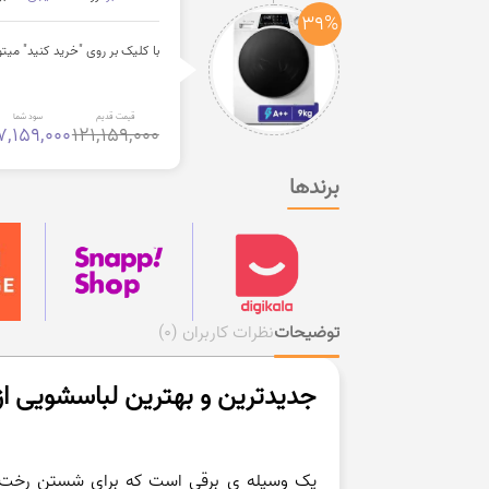
39%
با کلیک بر روی "خرید کنید" میتوانید از 39% تخفیف ویژه برای خرید لباسشویی از فروشگاه اینترنتی دی
قیمت قدیم
سود شما
7,159,000
121,159,000
برندها
توضیحات
نظرات کاربران
(0)
جدیدترین و بهترین لباسشویی از 
یک وسیله ی برقی است که برای شستن رخت ها