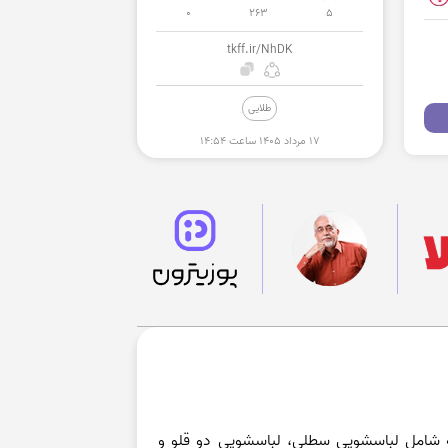
0
263
5
tkff.ir/NhDK
طلایی
۱۷ مرداد ۱۴۰۵ ساعت ۱۴:۵۴
 شامل لباسشویی سطلی، لباسشویی دو قلو و