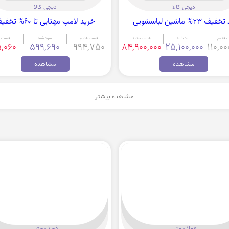
دیجی کالا
دیجی کالا
فیف 23% ماشین لباسشویی
خرید لامپ مهتابی تا 60% تخفیف
 قدیم
سود شما
قیمت جدید
قیمت قدیم
سود شما
قیمت 
,060
599,690
994,750
84,900,000
25,100,000
110,00
مشاهده
مشاهده
مشاهده بیشتر
فعلا معتبر
فعلا معتبر