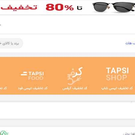
م
ف هات
برند یا کالای 
کد تخفیف تپسی شاپ
کد تخفیف کرفس
کد تخفیف تپسی فود
کد تخ
‌‌شویی
ند:
بوش
7