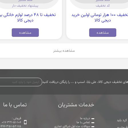
کد تخفیف
پیشنهاد تخفیف دار
کد تخفیف 100 هزار تومانی اولین خرید
تخفیف تا 48 درصد لوازم خانگی 
دیجی کالا
دیجی کالا
مشاهده
مشاهده
مشاهده بیشتر
ی تخفیف دیجی کالا، علی بابا، اسنپ و ... را رایگان دریافت کنید
خدمات مشتریان
تماس با ما
درباره ما
فروش :
رد باید
تماس با ما
017-321-51-106
سوالات متداول شرکای تجاری
0996-351-52-75
 فروشیم