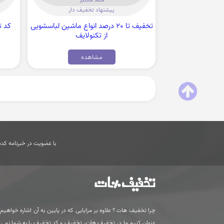
پیشنهاد تخفیف دار
تخفیف تا 20 درصد انواع ماشین لباسشویی
از تکنولایف
مشاهده
با عضویت در خبرنامه کدها
چرا تخفیف هات ؟ علاوه بر مزایایی که در پایین به آن اشاره خواهیم ک
عنوان کنیم ما در تخفیف هات، تخفیف و کد تخفیف را به شما نمی