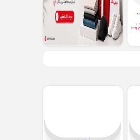
جدید
395
فعلا معتبر