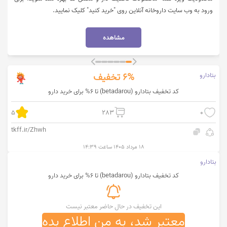
ورود به وب سایت داروخانه آنلاین روی "خرید کنید" کلیک نمایید.
مشاهده
بتادارو
6%
تخفیف
کد تخفیف بتادارو (betadarou) تا 6% برای خرید دارو
5
283
0
tkff.ir/Zhwh
۱۸ مرداد ۱۴۰۵ ساعت ۱۴:۳۹
بتادارو
کد تخفیف بتادارو (betadarou) تا 6% برای خرید دارو
این تخفیف در حال حاضر معتبر نیست
معتبر شد، به من اطلاع بده