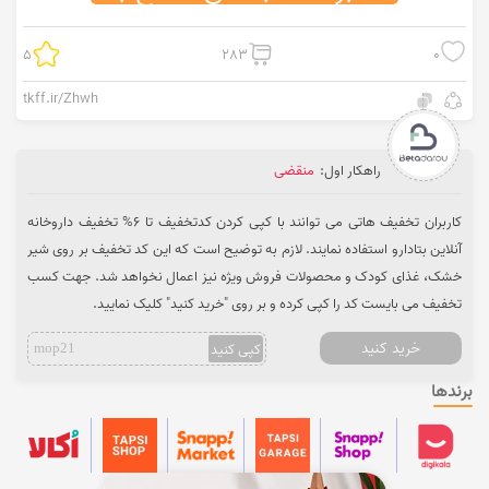
5
283
0
tkff.ir/Zhwh
راهکار اول:
منقضی
کاربران تخفیف هاتی می توانند با کپی کردن کدتخفیف تا 6% تخفیف داروخانه
آنلاین بتادارو استفاده نمایند. لازم به توضیح است که این کد تخفیف بر روی شیر
خشک، غذای کودک و محصولات فروش ویژه نیز اعمال نخواهد شد. جهت کسب
تخفیف می بایست کد را کپی کرده و بر روی "خرید کنید" کلیک نمایید.
خرید کنید
کپی کنید
mop21
برندها