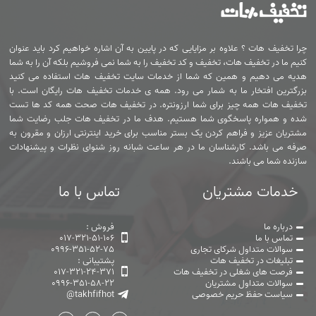
چرا تخفیف هات ؟ علاوه بر مزایایی که در پایین به آن اشاره خواهیم کرد باید عنوان
کنیم ما در تخفیف هات، تخفیف و کد تخفیف را به شما نمی فروشیم بلکه آن را به شما
هدیه می دهیم و همین که شما از خدمات سایت تخفیف هات استفاده می کنید
بزرگترین افتخار ما به شمار می رود. همه ی خدمات تخفیف هات رایگان است. با
تخفیف هات همه چیز برای شما ارزونتره. در تخفیف هات صحت همه کد ها تست
شده و همواره پاسخگوی شما هستیم. هدف ما در تخفیف هات جلب رضایت شما
مشتریان عزیز و فراهم کردن یک بستر مناسب برای خرید اینترنتی ارزان و مقرون به
صرفه می باشد. کارشناسان ما در هر ساعت شبانه روز شنوای نظرات و پیشنهادات
سازنده شما می باشند.
خدمات مشتریان
تماس با ما
درباره ما
فروش :
تماس با ما
017-321-51-106
سوالات متداول شرکای تجاری
0996-351-52-75
تبلیغات در تخفیف هات
پشتیبانی :
فرصت های شغلی در تخفیف هات
017-321-24-371
سوالات متداول مشتریان
0996-351-58-22
سیاست حفظ حریم خصوصی
@takhfifhot