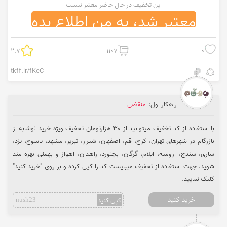
این تخفیف در حال حاضر معتبر نیست
معتبر شد، به من اطلاع بده
2.7
1107
0
tkff.ir/fKeC
راهکار اول:
منقضی
با استفاده از کد تخفیف میتوانید از 30 هزارتومان تخفیف ویژه خرید نوشابه از
بازرگام در شهرهای تهران، کرج، قم، اصفهان، شیراز، تبریز، مشهد، یاسوج، یزد،
ساری، سندج، ارومیه، ایلام، گرگان، بجنورد، زاهدان، اهواز و بهمئی بهره مند
شوید. جهت استفاده از تخفیف میبایست کد را کپی کرده و بر روی "خرید کنید"
کلیک نمایید.
خرید کنید
کپی کنید
nush23