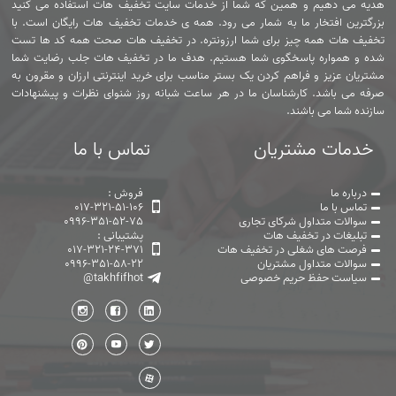
هدیه می دهیم و همین که شما از خدمات سایت تخفیف هات استفاده می کنید
بزرگترین افتخار ما به شمار می رود. همه ی خدمات تخفیف هات رایگان است. با
تخفیف هات همه چیز برای شما ارزونتره. در تخفیف هات صحت همه کد ها تست
شده و همواره پاسخگوی شما هستیم. هدف ما در تخفیف هات جلب رضایت شما
مشتریان عزیز و فراهم کردن یک بستر مناسب برای خرید اینترنتی ارزان و مقرون به
صرفه می باشد. کارشناسان ما در هر ساعت شبانه روز شنوای نظرات و پیشنهادات
سازنده شما می باشند.
خدمات مشتریان
تماس با ما
درباره ما
فروش :
تماس با ما
017-321-51-106
سوالات متداول شرکای تجاری
0996-351-52-75
تبلیغات در تخفیف هات
پشتیبانی :
فرصت های شغلی در تخفیف هات
017-321-24-371
سوالات متداول مشتریان
0996-351-58-22
سیاست حفظ حریم خصوصی
@takhfifhot