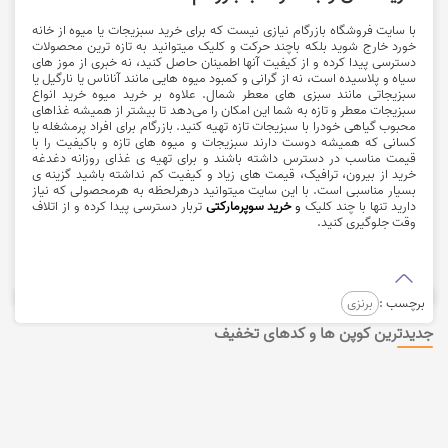
با
سایت فروشگاه بازرگام
نیازی نیست که برای خرید سبزیجات یا میوه از خانه
خورد خارج شوید بلکه باچند حرکت و کلیک میتوانید به تازه ترین محصولات
دسترسی پیدا کرده و از کیفیت آنها اطمینان حاصل کنید، نه خبری از موز های
سیاه و پلاسیده است، نه از گرانی و کمبود میوه هایی مانند آناناس یا نارگیل یا
سبزیجاتی مانند سبزی های معطر شمال. علاوه بر خرید میوه خرید انواع
سبزیجات معطر و تازه به شما این امکان را می‌دهد تا بیشتر از همیشه غذاهای
محبوب گیاهی خودرا با سبزیجات تازه تهیه کنید. بازرگام برای افراد پرمشغله یا
کسانی که همیشه دوست دارند سبزیجات و میوه های تازه و باکیفیت را با
قیمت مناسب در دسترس داشته باشند و برای تهیه ی غذای روزانه دغدغه
خرید از بیرون، ترافیک، قیمت های زیاد و کیفیت کم نداشته باشید گزینه ی
بسیار مناسبی است. با این سایت میتوانید درهرلحظه به هرمحصولی که نیاز
دارید تنها با چند کلیک
و
خرید سوپرمارکتی
تربار دسترسی پیدا کرده و از اتلاف
وقت جلوگیری کنید.
برچسب :
برنزی
جدیدترین کوپن ها و کدهای تخفیف