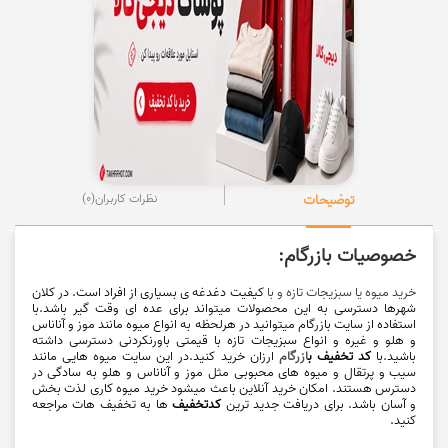
توضیحات
نظرات کاربران
(0)
خصوصیات بازرگام:
خرید میوه یا سبزیجات تازه و با
کیفیت دغدغه ی بسیاری از افراد است. در کلان
شهرها دسترسی به این محصولات میتواند برای عده ای وقت گیر باشد.با
استفاده از سایت بازرگام میتوانید در هرلحظه به انواع میوه مانند موز و آناناس
و هلو و غیره و انواع سبزیجات تازه با قیمتی باورنکردنی دسترسی داشته
باشید.با
کد تخف
یف
ب
ازرگام
ارزان خرید کنید.در این سایت میوه هایی مانند
سیب و پرتقال و میوه های محبوبی مثل موز و آناناس و هلو به سادگی در
دسترس هستند. امکان خرید آنلاین باعث میشود خرید میوه
کاری لذت بخش
و آسان باشد. برای دریافت جدید ترین
کدتخفیف
ها به تخفیف هات مراجعه
کنید.