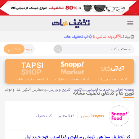
وبلاگ
گردونه شانس :)
اپ تخفیف هات
ورود
ثبت نام
جستجو کنید ...
کد تخفیف دیجی کالا
کد تخفیف اسنپ مارکت
کد تخفیف تپسی شاپ
کد 
صفحه اصلی
خدمات اینترنتی
تغذیه، تفریح و ورزش
سفارش آنلاین غذا و نوشیدن
کوپن ها و کدهای تخفیف مشابه
100,000
فعلا معتبر
کد تخفیف
تومان
کد تخفیف 100 هزار تومانی سفارش غذا اسنپ فود خرید اول