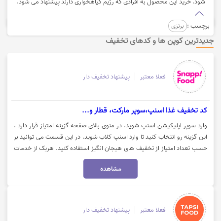
شود. خرید این محصول به افرادی که رژیم گیاهخواری دارند پیشنهاد می شود.
برچسب :
برنزی
جدیدترین کوپن ها و کدهای تخفیف
فعلا معتبر
پیشنهاد تخفیف دار
کد تخفیف غذا اسنپ،سوپر مارکت، قطار و...
وارد سوپر اپلیکیشن اسنپ شوید. در منوی بالای صفحه گزینه امتیاز قرار دارد .
این گزینه رو انتخاب کنید تا وارد اسنپ کلاب شوید. در این قسمت می توانید بر
حسب تعداد امتیاز از تخفیف های هیجان انگیز استفاده کنید. هریک از خدمات
اسنپ دارای یک امتیاز مشخص است. خرید اینترنت و شارژ سیم کارت 10 امتیاز
مشاهده
و خدمات پرواز داخلی و هتل به ازای هر تراکنش 600 امتیاز و در پروازهای خارجی
1200 امتیاز اختصاص داده می شود. برای خدمات قطار به ازای تراکنش موفق 500
امتیاز و اتوبوس 100 امتیاز دارد. جهت استفاده از تخفیف روی گزینه"کد تخفیف"
کلیک نمایید تا کدتخفیف را دریافت نمایید.
فعلا معتبر
پیشنهاد تخفیف دار