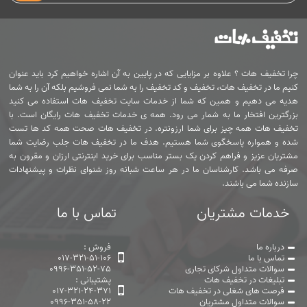
چرا تخفیف هات ؟ علاوه بر مزایایی که در پایین به آن اشاره خواهیم کرد باید عنوان
کنیم ما در تخفیف هات، تخفیف و کد تخفیف را به شما نمی فروشیم بلکه آن را به شما
هدیه می دهیم و همین که شما از خدمات سایت تخفیف هات استفاده می کنید
بزرگترین افتخار ما به شمار می رود. همه ی خدمات تخفیف هات رایگان است. با
تخفیف هات همه چیز برای شما ارزونتره. در تخفیف هات صحت همه کد ها تست
شده و همواره پاسخگوی شما هستیم. هدف ما در تخفیف هات جلب رضایت شما
مشتریان عزیز و فراهم کردن یک بستر مناسب برای خرید اینترنتی ارزان و مقرون به
صرفه می باشد. کارشناسان ما در هر ساعت شبانه روز شنوای نظرات و پیشنهادات
سازنده شما می باشند.
خدمات مشتریان
تماس با ما
درباره ما
فروش :
تماس با ما
017-321-51-106
سوالات متداول شرکای تجاری
0996-351-52-75
تبلیغات در تخفیف هات
پشتیبانی :
فرصت های شغلی در تخفیف هات
017-321-24-371
سوالات متداول مشتریان
0996-351-58-22