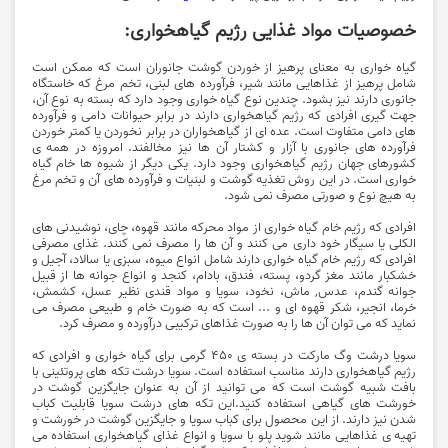
خصوصیات مواد غذایی رژیم گیاهخواری:
گیاه خواری به معنای پرهیز از خوردن گوشت جانوران است که ممکن است
شامل پرهیز از غذاهایی مانند شیر، فرآورده های لبنی، تخم مرغ که خاستگاه
جانوری دارند نیز بشود. چندین نوع گیاه خواری وجود دارد که بسته به نوع آن،
جهت گیری افرادی که رژیم گیاهخواری دارند در برابر حیوانات دامی و فرآورده
های دامی متفاوت است. عده ای از گیاهخواران در برابر نخوردن یا کمتر خوردن
فرآورده های جانوری با آزار و کشتار آن ها نیز مخالفند. امروزه در همه ی
کشورهای جهان رژیم گیاهخواری وجود دارد. یکی دیگر از شیوه ها خام گیاه
خواری است. در این روش تغذیه گوشت و لبنیات و فرآورده های آن و تخم مرغ
به هیچ نوع و صورتی مصرف نمی شود.
افرادی که رژیم خام گیاه خواری از مواد محرکه مانند قهوه، چای، نوشیدنی های
الکلی یا سیگار خود داری می کنند و آن ها را مصرف نمی کنند. غذای مصرفی
افرادی که رژیم خام گیاه خواری دارند شامل انواع میوه، سبزی یا سالاد، آجیل و
خشکبار مانند مغز گردو، پسته، فندق، بادام، کنجد و انواع جوانه ها از قبیل
جوانه گندم، عدس, ماش، نخود، سویا و مواد قندی نظیر عسل، کشمش،
خرما، انجیر، شکر قهوه ای و ... است که به صورت خام و طبیعی مصرف می
نماید که می توان آن ها را به صورت غذاهای ترکیبی درآورده و مصرف کرد.
سویا درشت وگ مارکت در بسته ی 450 گرمی برای گیاه خواری و افرادی که
رژیم گیاهخواری دارند مناسب استفاده است. سویا درشت تکه های پروتئینی با
بافت شبیه گوشت است که می توانید از آن به عنوان جایگزین گوشت در
خورشت های گیاهی استفاده کنید.این تکه های درشت سویا قابلیت کباب
شدن نیز دارند. از این محصول برای کباب سویا و جایگزین گوشت در خورشت و
تهیه ی غذاهایی مانند شوید پلو با سویا و انواع غذای گیاهخواری استفاده می