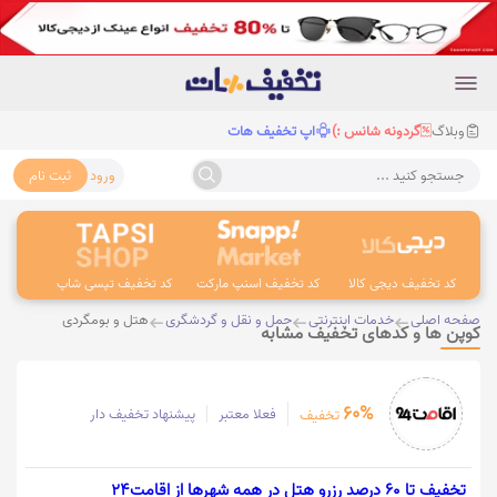
وبلاگ
گردونه شانس :)
اپ تخفیف هات
ورود
ثبت نام
جستجو کنید ...
کد تخفیف دیجی کالا
کد تخفیف اسنپ مارکت
کد تخفیف تپسی شاپ
کد 
صفحه اصلی
خدمات اینترنتی
حمل و نقل و گردشگری
هتل و بومگردی
کوپن ها و کدهای تخفیف مشابه
60%
فعلا معتبر
پیشنهاد تخفیف دار
تخفیف
تخفیف تا 60 درصد رزرو هتل در همه شهرها از اقامت24