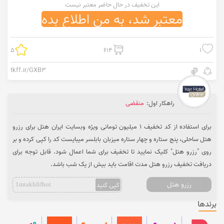
این تخفیف در حال حاضر معتبر نیست
معتبر شد، به من اطلاع بده
5
614
1
tkff.ir/GXB3
راهکار اول:
منقضی
برای استفاده از کد تخفیف 1 میلیون تومانی ویژه وبسایت ایران هتل برای رزرو
هتل ساحلی، پنج ستاره و چهار ستاره میزبان بابلسر میبایست کد را کپی کرده و بر
روی "رزرو هتل" کلیک نمایید تا تخفیف برای شما اعمال شود. قابل توجه برای
دریافت تخفیف رزرو هتل مدت اقامت باید بیش از یک شب باشد.
رزرو هتل
کپی کنید
1mtakhfifhot
برندها