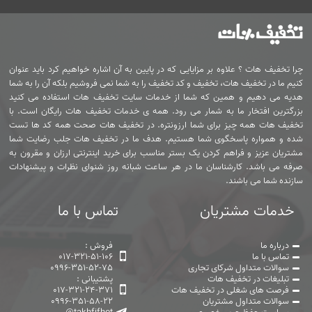
چرا تخفیف هات ؟ علاوه بر مزایایی که در پایین به آن اشاره خواهیم کرد باید عنوان
کنیم ما در تخفیف هات، تخفیف و کد تخفیف را به شما نمی فروشیم بلکه آن را به شما
هدیه می دهیم و همین که شما از خدمات سایت تخفیف هات استفاده می کنید
بزرگترین افتخار ما به شمار می رود. همه ی خدمات تخفیف هات رایگان است. با
تخفیف هات همه چیز برای شما ارزونتره. در تخفیف هات صحت همه کد ها تست
شده و همواره پاسخگوی شما هستیم. هدف ما در تخفیف هات جلب رضایت شما
مشتریان عزیز و فراهم کردن یک بستر مناسب برای خرید اینترنتی ارزان و مقرون به
صرفه می باشد. کارشناسان ما در هر ساعت شبانه روز شنوای نظرات و پیشنهادات
سازنده شما می باشند.
خدمات مشتریان
تماس با ما
درباره ما
فروش :
تماس با ما
017-321-51-106
سوالات متداول شرکای تجاری
0996-351-52-75
تبلیغات در تخفیف هات
پشتیبانی :
فرصت های شغلی در تخفیف هات
017-321-24-371
سوالات متداول مشتریان
0996-351-58-22