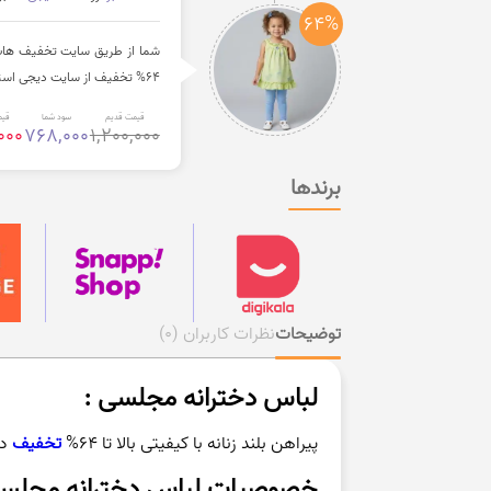
64%
شما از طریق سایت تخفیف هات ب
64% تخفیف از سایت دیجی استایل خریداری فرمایید.
قیمت قدیم
سود شما
قیم
000
768,000
1,200,000
برندها
توضیحات
نظرات کاربران
(0)
لباس دخترانه مجلسی :
پیراهن بلند زنانه با کیفیتی بالا تا 64%
تخفیف
در
خصوصیات لباس دخترانه مجلس