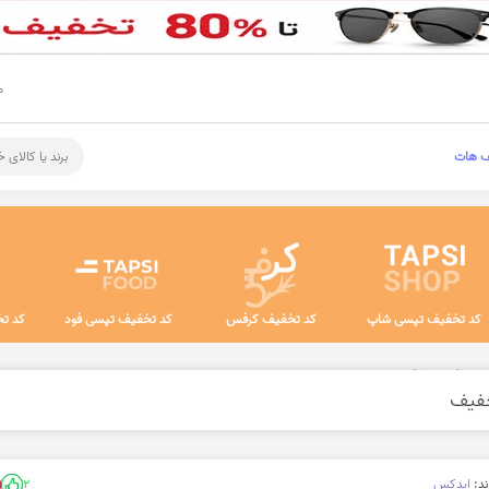
م
ف هات
برند یا کالای 
کد تخفیف تپسی شاپ
کد تخفیف کرفس
کد تخفیف تپسی فود
کد تخ
 و دامن دخترانه
ند:
ایدکس
2