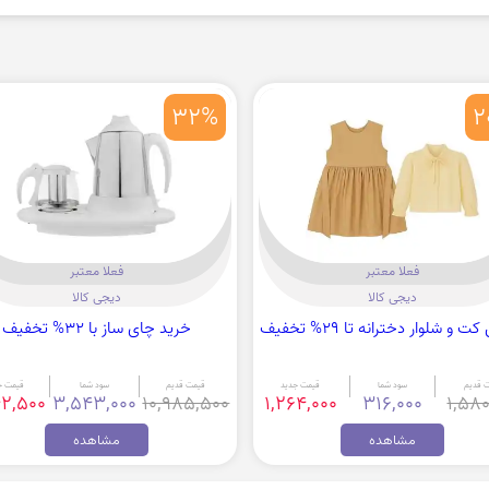
32%
2
فعلا معتبر
فعلا معتبر
دیجی کالا
دیجی کالا
و شلوار دخترانه تا 29% تخفیف
خرید چای ساز با 32% تخفیف
 قدیم
سود شما
قیمت جدید
قیمت قدیم
سود شما
قیمت ج
42,500
3,543,000
10,985,500
1,264,000
316,000
1,580
مشاهده
مشاهده