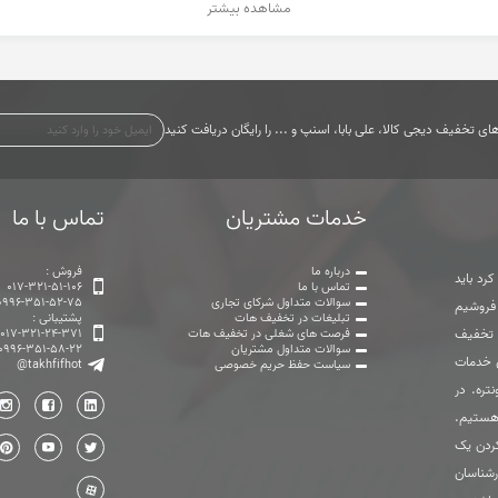
مشاهده بیشتر
ی تخفیف دیجی کالا، علی بابا، اسنپ و ... را رایگان دریافت کنید
خدمات مشتریان
تماس با ما
درباره ما
فروش :
رد باید
تماس با ما
017-321-51-106
سوالات متداول شرکای تجاری
0996-351-52-75
 فروشیم
تبلیغات در تخفیف هات
پشتیبانی :
ت تخفیف
فرصت های شغلی در تخفیف هات
017-321-24-371
سوالات متداول مشتریان
0996-351-58-22
ی خدمات
سیاست حفظ حریم خصوصی
@takhfifhot
تره. در
هستیم.
ردن یک
رشناسان