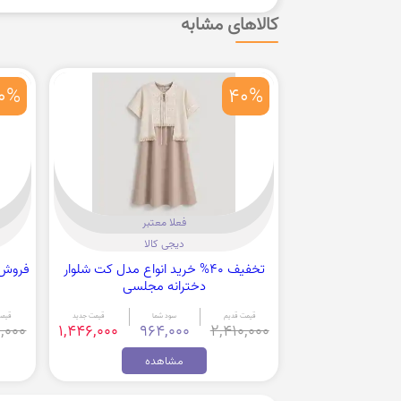
کالاهای مشابه
0%
40%
فعلا معتبر
دیجی کالا
تخفیف 40% خرید انواع مدل کت شلوار
فروش کت 
دخترانه مجلسی
قیمت قدیم
سود شما
قیمت جدید
قیمت
,000
1,446,000
964,000
2,410,000
مشاهده