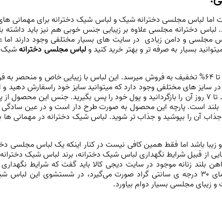
ت اما لباس مجلسی دخترانه شیک و لباس شیک دخترانه برای مهمانی های 
د. لباس دخترانه مجلسی علاوه بر زیبایی جنس خوبی هم نیز باید داشته ب
س مجلسی و دامن
زیادی در سایت های بسیار مختلفی وجود دارند اما عل
لباس مجلسی دخترانه
شیک و
پیراهن بلند زنانه در فروشگاه اینترنتی دیجی کالا تا 64% تخفیف به فروش میرسد. این لباس با زی
سایز های مختلفی وجود دارد که میتوانید سایز خود راسفارش دهید و اگر بعد
حتی مناسب و درتن شما زیبایی نداشت میتوانید تا 7 روز آن را بازگردانید و پول خود را پس بگیرید
لند است. پارچه این محصول به صورت طرح دار است و در عین سادگی ا
ذاب آن را بپوشید و جذاب تر شوید. لباس شیک دخترانه در مهمانی ها ب
 زیبا باشد اما فقط همین کافی نیست در کنار اینکه یک لباس مجلسی دخت
ایی از قبیل شرایط نگهداری لباس شیک دخترانه، برند لباس شیک دخترانه
هن بلند زنانه موجود در
سایت دیجی کالا
باید گفت که شرایط نگهداری آ
داشت که از
و زیبای مجلسی بسیار دوام بیاورد.