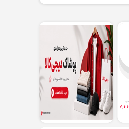
دید
7,4