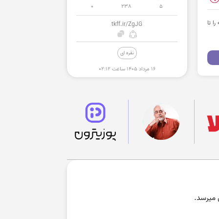
0
238
5
ا تا
tkff.ir/ZgJG
نقره ای
۱۶ مرداد ۱۴۰۵ ساعت ۰۲:۱۲
میرسد.