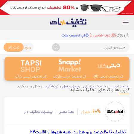
وبلاگ
گردونه شانس :)
اپ تخفیف هات
ورود
ثبت نام
جستجو کنید ...
کد تخفیف دیجی کالا
کد تخفیف اسنپ مارکت
کد تخفیف تپسی شاپ
کد 
صفحه اصلی
خدمات اینترنتی
حمل و نقل و گردشگری
هتل و بومگردی
کوپن ها و کدهای تخفیف مشابه
60%
فعلا معتبر
پیشنهاد تخفیف دار
تخفیف
تخفیف تا 60 درصد رزرو هتل در همه شهرها از اقامت24