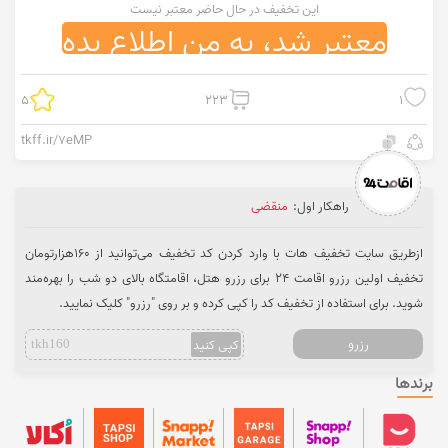
این تخفیف در حال حاضر معتبر نیست
معتبر شد، به من اطلاع بده
5
223
1
tkff.ir/7eMP
راهکار اول:
منقضی
ازطریق سایت تخفیف هات با وارد کردن کد تخفیف می‌توانید از 160هزارتومان
تخفیف اولین رزرو اقامت 24 برای رزرو هتل، اقامتگاه بالای دو شب را بهره‌مند
شوید. برای استفاده از تخفیف کد را کپی کرده و بر روی "رزرو" کلیک نمایید.
رزرو
کپی کنید
tkh160
برندها