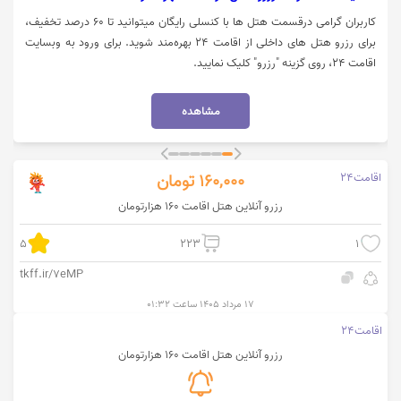
کاربران گرامی درقسمت هتل ها با کنسلی رایگان میتوانید تا 60 درصد تخفیف،
برای رزرو هتل های داخلی از اقامت 24 بهره‌مند شوید. برای ورود به وبسایت
اقامت 24، روی گزینه "رزرو" کلیک نمایید.
مشاهده
اقامت24
160,000
تومان
رزرو آنلاین هتل اقامت 160 هزارتومان
5
223
1
tkff.ir/7eMP
۱۷ مرداد ۱۴۰۵ ساعت ۰۱:۳۲
اقامت24
رزرو آنلاین هتل اقامت 160 هزارتومان