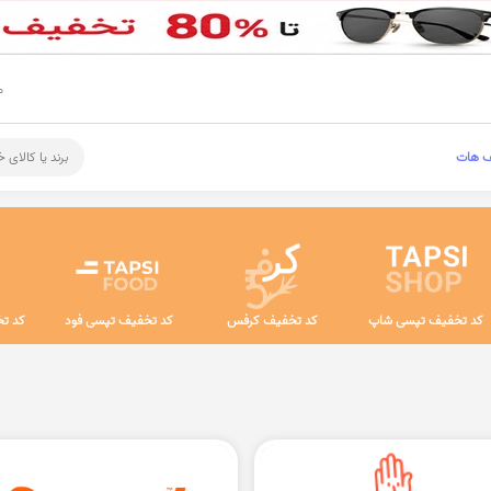
م
ف هات
برند یا کالای 
کد تخفیف تپسی شاپ
کد تخفیف کرفس
کد تخفیف تپسی فود
کد تخ