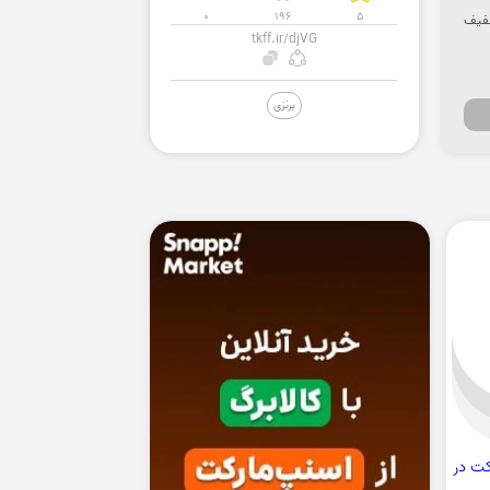
0
196
5
 تخفیف
tkff.ir/djVG
برنزی
ارکت در