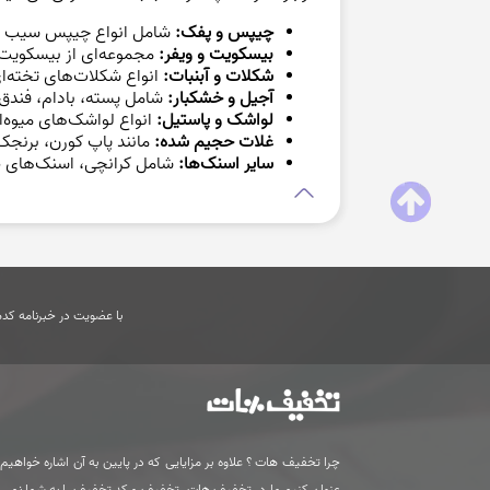
چیپس و پفک:
شامل انواع چیپس سیب زم
بیسکویت و ویفر:
مجموعه‌ای از بیسکویت‌ه
شکلات و آبنبات:
انواع شکلات‌های تخته‌ای،
آجیل و خشکبار:
شامل پسته، بادام، فندق
لواشک و پاستیل:
انواع لواشک‌های میوه‌ا
غلات حجیم شده:
مانند پاپ کورن، برنجک
سایر اسنک‌ها:
شامل کرانچی، اسنک‌های ط
با عضویت در خبرنامه کدها
چرا تخفیف هات ؟ علاوه بر مزایایی که در پایین به آن اشاره خواهیم ک
عنوان کنیم ما در تخفیف هات، تخفیف و کد تخفیف را به شما نمی