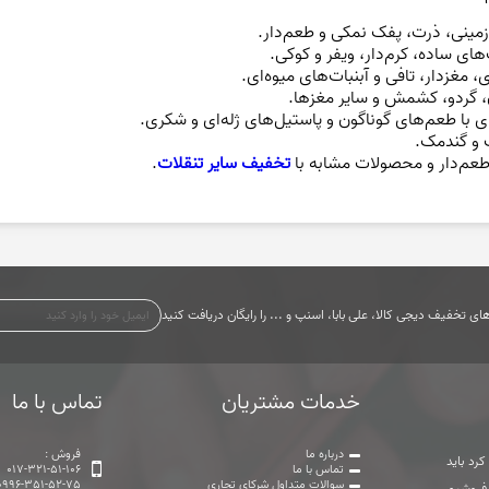
ینی، ذرت، پفک نمکی و طعم‌دار.
ای ساده، کرم‌دار، ویفر و کوکی.
 مغزدار، تافی و آبنبات‌های میوه‌ای.
، گردو، کشمش و سایر مغزها.
ی با طعم‌های گوناگون و پاستیل‌های ژله‌ای و شکری.
 و گندمک.
عم‌دار و محصولات مشابه با
تخفیف سایر تنقلات
.
ی تخفیف دیجی کالا، علی بابا، اسنپ و ... را رایگان دریافت کنید
خدمات مشتریان
تماس با ما
درباره ما
فروش :
رد باید
تماس با ما
017-321-51-106
سوالات متداول شرکای تجاری
0996-351-52-75
 فروشیم