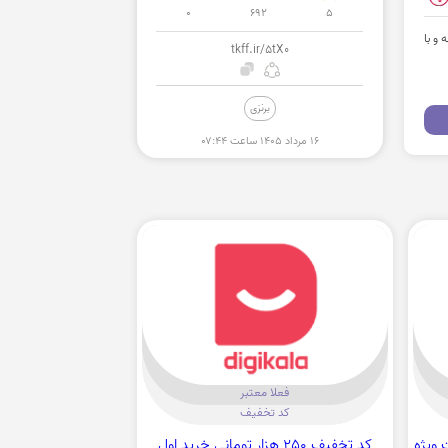
0
692
5
ه و با
tkff.ir/5tX0
برنزی
۱۶ مرداد ۱۴۰۵ ساعت ۰۷:۴۴
فعلا معتبر
کد تخفیف
کت ویژه
کد تخفیف 250 هزار تومانی خرید اول