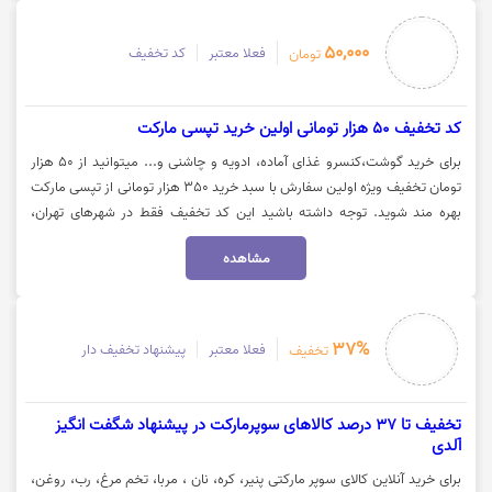
50,000
فعلا معتبر
کد تخفیف
تومان
کد تخفیف 50 هزار تومانی اولین خرید تپسی مارکت
برای خرید گوشت،کنسرو غذای آماده، ادویه و چاشنی و... میتوانید از 50 هزار
تومان تخفیف ویژه اولین سفارش با سبد خرید 350 هزار تومانی از تپسی مارکت
بهره مند شوید. توجه داشته باشید این کد تخفیف فقط در شهرهای تهران،
اهواز، رشت، شیراز، اصفهان و تبریز فعال است. جهت استفاده از تخفیف روی
مشاهده
گزینه "خرید کنید" کلیک نمایید.
37%
فعلا معتبر
پیشنهاد تخفیف دار
تخفیف
تخفیف تا 37 درصد کالاهای سوپرمارکت در پیشنهاد شگفت انگیز
آلدی
برای خرید آنلاین کالای سوپر مارکتی پنیر، کره، نان ، مربا، تخم مرغ، رب، روغن،