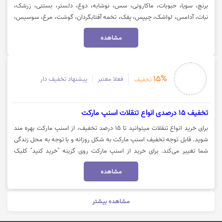
برنج، سویا، حبوبات، ماکارونی، سس، نوشابه، دوغ، دلستر، بستنی، زرشک،
نبات، آدامس، لواشک، چیپس، پفک، تخمه آفتابگردان، گوشت، مرغ، سوسیس،
کالباس، گوجه و خیار، سیب زمینی و پیاز و... میتوانید از پیشنهادهای شگفت
مشاهده
انگیز سوپرمارکت آلدی بهره مند شوید. جهت استفاده از تخفیف و مشاهده کالا
روی گزینه "خرید کنید" کلیک نمایید.
15%
فعلا معتبر
پیشنهاد تخفیف دار
تخفیف
تخفیف 15 درصدی انواع تنقلات اسنپ مارکت
برای خرید انواع تنقلات میتوانید تا 15 درصد تخفیف، از اسنپ مارکت بهره مند
شوید. قابل توجه تخفیف اسنپ مارکت به شکل روزانه و با توجه به محل زندگی
شما تغییر می‌کند. برای خرید از اسنپ مارکت روی گزینه "خرید کنید" کلیک
نمایید.
مشاهده
مشاهده بیشتر