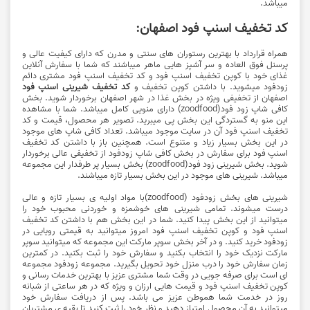
میباشد.
کد تخفیف اسنپ فود اصفهان:
همراه قرارداد با بهترین رستوران های سنتی و مدرن که دارای کیفیت عالی و
پرسنل فوق العاده و سر آشپز هایی ماهر میباشند که شما با سفارش آنلاین
غذای خود با کوپن تخفیف اسنپ فود و
كد تخفيف اسنپ فود
مشتری دائم
زودفود میشوید. با داشتن کوپن تخفیف و
کد تخفیف شیرینی اسنپ فود
اصفهان از تخفیفی ویژه در بخش غذا در شهر اصفهان برخوردار شوید. بخش
کافی شاپ زود فود(zoodfood) دارای منویی کامل میباشد. شما با مشاهده
این منو به گستردگی این بخش پی میبرید. تصویر هر محصول، قیمت و کد
تخفیف اسنپ فود آن در سایت موجود میباشد. تعداد کافی شاپ های موجود
در این بخش بسیار زیاد و متنوع است. همچنین باز با داشتن
کد تخفیف
اسنپ فود
برای سفارش در
بخش کافی شاپ زودفود
از تخفیفی عالی برخوردار
شوید. بخش شیرینی زود فود(zoodfood) بخش بسیار پر طرفدار این مجموعه
میباشد. شیرینی های موجود در این بخش بسیار تازه میباشند.
شیرینی های بخش
زودفود (zoodfood)
با مواد اولیه ی بسیار تازه و عالی
درست میشوند. تمامی شیرینی های خوشمزه و خوردنی محبوب خود را
میتوانید از این بخش پیدا کنید. شما در این بخش هم با داشتن
کد تخفیف
اسنپ فود و کوپن تخفیف اسنپ فود امروز
میتوانید به قیمتی رویایی در
زودفود خرید کنید. و در آخر بخش سوپر مارکت این مجموعه که میتوانید سوپر
مارکت نزدیک خود را انتخاب بکنید و سفارش خود را ثبت بکنید. در کمترین
زمان سفارش خود را درب منزل خود تحویل بگیرید. مجموعه زودفود مجموعه
ای است برای صرفه جویی در وقت شما مشتری عزیز با بهترین خدمات رسانی و
کوپن
تخفیف اسنپ فود
و قیمت هایی ارزان و ویژه که در هر ساعتی از شبانه
روز در خدمت شما هموطن عزیز می باشد. پس از دریافت سفارش خود
میتوانید به آن محصول امتیاز دهید و نظر خود را ثبت کنید تا بقیه ی مشتریان