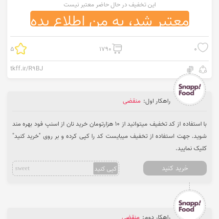
این تخفیف در حال حاضر معتبر نیست
معتبر شد، به من اطلاع بده
5
1790
0
tkff.ir/R9BJ
راهکار اول:
منقضی
با استفاده از کد تخفیف میتوانید از 10 هزارتومان خرید نان از اسنپ فود بهره مند
شوید. جهت استفاده از تخفیف میبایست کد را کپی کرده و بر روی "خرید کنید"
کلیک نمایید.
خرید کنید
کپی کنید
sweet
راهکار دوم:
منقضی