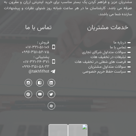
مشتریان عزیز و فراهم کردن یک بستر مناسب برای خرید اینترنتی ارزان و مقرون به
صرفه می باشد. کارشناسان ما در هر ساعت شبانه روز شنوای نظرات و پیشنهادات
سازنده شما می باشند.
خدمات مشتریان
تماس با ما
درباره ما
فروش :
تماس با ما
017-321-51-106
سوالات متداول شرکای تجاری
0996-351-52-75
تبلیغات در تخفیف هات
پشتیبانی :
فرصت های شغلی در تخفیف هات
017-321-24-371
سوالات متداول مشتریان
0996-351-58-22
سیاست حفظ حریم خصوصی
@takhfifhot