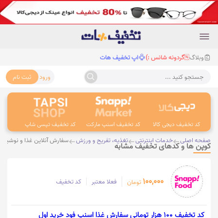
وبلاگ
گردونه شانس :)
اپ تخفیف هات
ورود
ثبت نام
جستجو کنید ...
کد تخفیف دیجی کالا
کد تخفیف اسنپ مارکت
کد تخفیف تپسی شاپ
کد 
صفحه اصلی
خدمات اینترنتی
تغذیه، تفریح و ورزش
سفارش آنلاین غذا و نوشیدن
کوپن ها و کدهای تخفیف مشابه
100,000
فعلا معتبر
کد تخفیف
تومان
کد تخفیف 100 هزار تومانی سفارش غذا اسنپ فود خرید اول