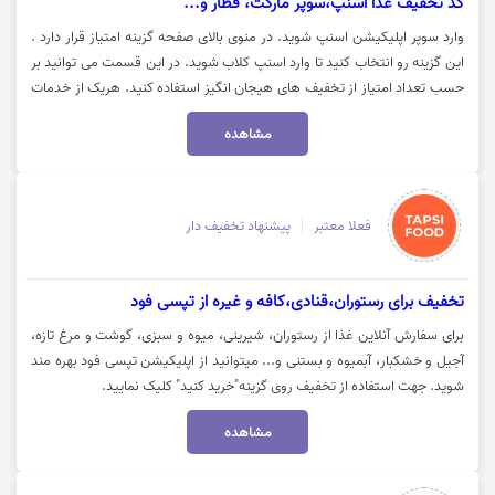
کد تخفیف غذا اسنپ،سوپر مارکت، قطار و...
وارد سوپر اپلیکیشن اسنپ شوید. در منوی بالای صفحه گزینه امتیاز قرار دارد .
این گزینه رو انتخاب کنید تا وارد اسنپ کلاب شوید. در این قسمت می توانید بر
حسب تعداد امتیاز از تخفیف های هیجان انگیز استفاده کنید. هریک از خدمات
اسنپ دارای یک امتیاز مشخص است. خرید اینترنت و شارژ سیم کارت 10 امتیاز
مشاهده
و خدمات پرواز داخلی و هتل به ازای هر تراکنش 600 امتیاز و در پروازهای خارجی
1200 امتیاز اختصاص داده می شود. برای خدمات قطار به ازای تراکنش موفق 500
امتیاز و اتوبوس 100 امتیاز دارد. جهت استفاده از تخفیف روی گزینه"کد تخفیف"
کلیک نمایید تا کدتخفیف را دریافت نمایید.
فعلا معتبر
پیشنهاد تخفیف دار
تخفیف برای رستوران،قنادی،کافه و غیره از تپسی فود
برای سفارش آنلاین غذا از رستوران، شیرینی، میوه و سبزی، گوشت و مرغ تازه،
آجیل و خشکبار، آبمیوه و بستنی و... میتوانید از اپلیکیشن تپسی فود بهره مند
شوید. جهت استفاده از تخفیف روی گزینه"خرید کنید" کلیک نمایید.
مشاهده