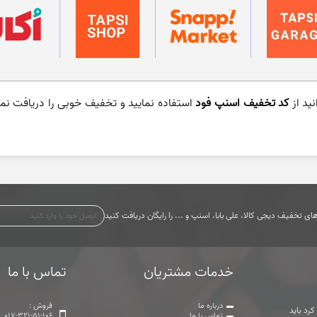
نید از
کد تخفیف اسنپ فود
استفاده نمایید و تخفیف خوبی را دریافت نما
ی تخفیف دیجی کالا، علی بابا، اسنپ و ... را رایگان دریافت کنید
خدمات مشتریان
تماس با ما
درباره ما
فروش :
رد باید
تماس با ما
017-321-51-106