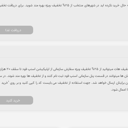
با خرید از رستوران هایی ک تا به حال خرید نکرده اید در شهرهای منتخب از 25% تخفیف ویژه بهره مند شوید. برای دریا
دریافت غذا
با استفاده از لینک اختصاصی تخفیف هات میتوانید از 25% تخفیف
ن ها میتوانند در قسمت پنل سازمانی اسنپ فود ثبت نام کنند و از تخفیف ها بهره مند شوند. در س
ارش ها رایگان برایتان ارسال خواهد شد. جهت استفاده از تخفیف می بایست کد را کپی کنید و بر روی "خرید 
 اعمال شود.
خرید کنید