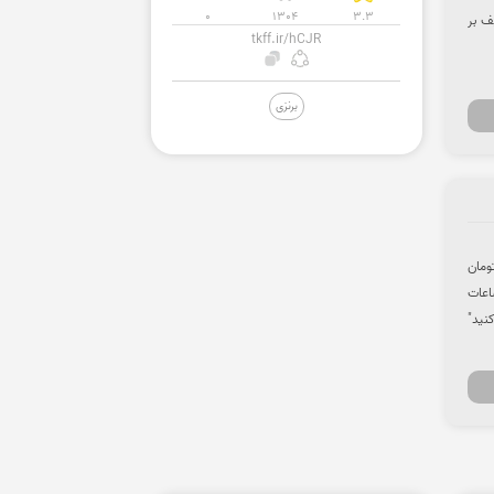
0
1304
3.3
فت تخفیف بر
tkff.ir/hCJR
برنزی
 ویژه سفارش سازمانی از اپلیکیشن اسنپ فود تا سقف 20 هزارتومان
اعات
کنید"