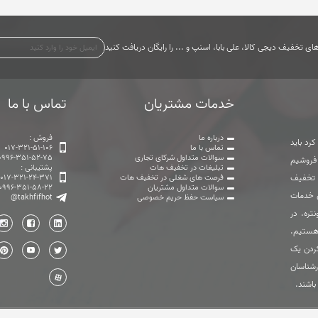
ی تخفیف دیجی کالا، علی بابا، اسنپ و ... را رایگان دریافت کنید
خدمات مشتریان
تماس با ما
درباره ما
فروش :
رد باید
تماس با ما
017-321-51-106
سوالات متداول شرکای تجاری
0996-351-52-75
 فروشیم
تبلیغات در تخفیف هات
پشتیبانی :
ت تخفیف
فرصت های شغلی در تخفیف هات
017-321-24-371
سوالات متداول مشتریان
0996-351-58-22
ی خدمات
سیاست حفظ حریم خصوصی
@takhfifhot
تره. در
هستیم.
ردن یک
رشناسان
باشند.