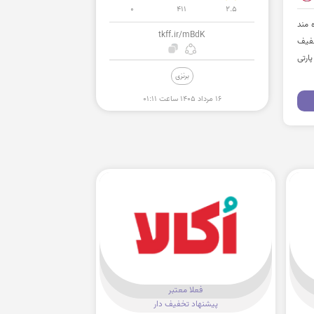
0
411
2.5
ش غذا بهره مند
tkff.ir/mBdK
خفیف
ارتی
برنزی
۱۶ مرداد ۱۴۰۵ ساعت ۰۱:۱۱
فعلا معتبر
پیشنهاد تخفیف دار