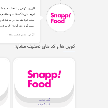
شوید. فروشگاه ها های منتخب د
اسنپ فود هر روز در ساعت‌های م
اسنپ فود روی گزینه "خرید کنید
این راهکار منقضی بود؟
کوپن ها و کد های تخفیف مشابه
فعلا معتبر
کد تخفیف