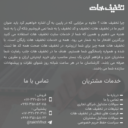
چرا تخفیف هات ؟ علاوه بر مزایایی که در پایین به آن اشاره خواهیم کرد باید عنوان
کنیم ما در تخفیف هات، تخفیف و کد تخفیف را به شما نمی فروشیم بلکه آن را به شما
هدیه می دهیم و همین که شما از خدمات سایت تخفیف هات استفاده می کنید
بزرگترین افتخار ما به شمار می رود. همه ی خدمات تخفیف هات رایگان است. با
تخفیف هات همه چیز برای شما ارزونتره. در تخفیف هات صحت همه کد ها تست
شده و همواره پاسخگوی شما هستیم. هدف ما در تخفیف هات جلب رضایت شما
مشتریان عزیز و فراهم کردن یک بستر مناسب برای خرید اینترنتی ارزان و مقرون به
صرفه می باشد. کارشناسان ما در هر ساعت شبانه روز شنوای نظرات و پیشنهادات
سازنده شما می باشند.
خدمات مشتریان
تماس با ما
درباره ما
فروش :
تماس با ما
017-321-51-106
سوالات متداول شرکای تجاری
0996-351-52-75
تبلیغات در تخفیف هات
پشتیبانی :
فرصت های شغلی در تخفیف هات
017-321-24-371
سوالات متداول مشتریان
0996-351-58-22
سیاست حفظ حریم خصوصی
@takhfifhot