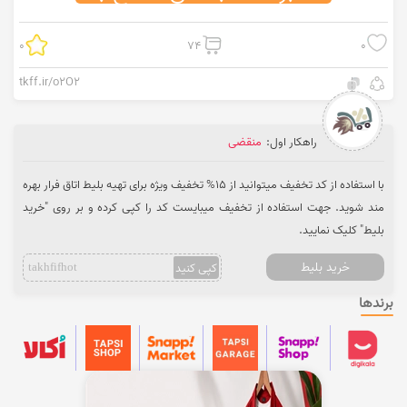
0
74
0
tkff.ir/o2O2
راهکار اول:
منقضی
با استفاده از کد تخفیف میتوانید از 15% تخفیف ویژه برای تهیه بلیط اتاق فرار بهره
مند شوید. جهت استفاده از تخفیف میبایست کد را کپی کرده و بر روی "خرید
بلیط" کلیک نمایید.
خرید بلیط
کپی کنید
takhfifhot
برندها