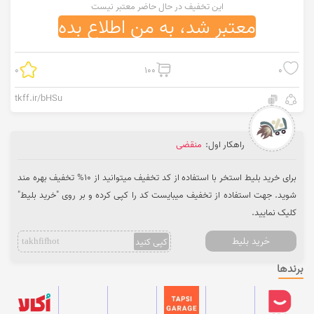
این تخفیف در حال حاضر معتبر نیست
معتبر شد، به من اطلاع بده
0
100
0
tkff.ir/bHSu
راهکار اول:
منقضی
برای خرید بلیط استخر با استفاده از کد تخفیف میتوانید از 10% تخفیف بهره مند
شوید. جهت استفاده از تخفیف میبایست کد را کپی کرده و بر روی "خرید بلیط"
کلیک نمایید.
خرید بلیط
کپی کنید
takhfifhot
برندها