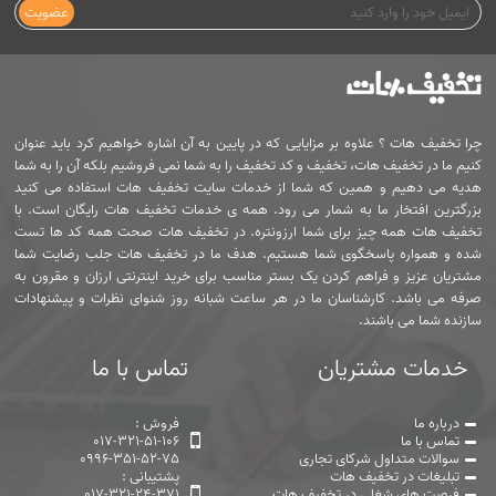
عضویت
چرا تخفیف هات ؟ علاوه بر مزایایی که در پایین به آن اشاره خواهیم کرد باید عنوان
کنیم ما در تخفیف هات، تخفیف و کد تخفیف را به شما نمی فروشیم بلکه آن را به شما
هدیه می دهیم و همین که شما از خدمات سایت تخفیف هات استفاده می کنید
بزرگترین افتخار ما به شمار می رود. همه ی خدمات تخفیف هات رایگان است. با
تخفیف هات همه چیز برای شما ارزونتره. در تخفیف هات صحت همه کد ها تست
شده و همواره پاسخگوی شما هستیم. هدف ما در تخفیف هات جلب رضایت شما
مشتریان عزیز و فراهم کردن یک بستر مناسب برای خرید اینترنتی ارزان و مقرون به
صرفه می باشد. کارشناسان ما در هر ساعت شبانه روز شنوای نظرات و پیشنهادات
سازنده شما می باشند.
خدمات مشتریان
تماس با ما
درباره ما
فروش :
تماس با ما
017-321-51-106
سوالات متداول شرکای تجاری
0996-351-52-75
تبلیغات در تخفیف هات
پشتیبانی :
فرصت های شغلی در تخفیف هات
017-321-24-371