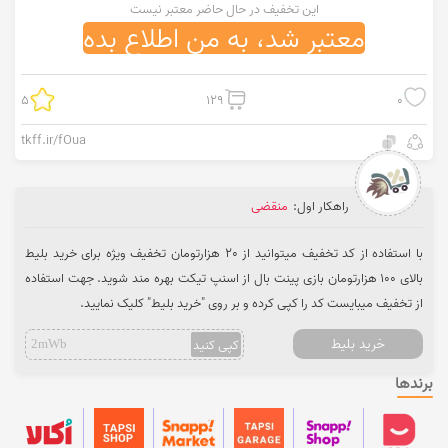
این تخفیف در حال حاضر معتبر نیست
معتبر شد، به من اطلاع بده
5
129
0
tkff.ir/fOua
راهکار اول:
منقضی
با استفاده از کد تخفیف میتوانید از 20 هزارتومان تخفیف ویژه برای خرید بلیط
بالای 100 هزارتومان بازی پینت بال از اسنپ تیکت بهره مند شوید. جهت استفاده
از تخفیف میبایست کد را کپی کرده و بر روی "خرید بلیط" کلیک نمایید.
خرید بلیط
کپی کنید
2mWb
برندها