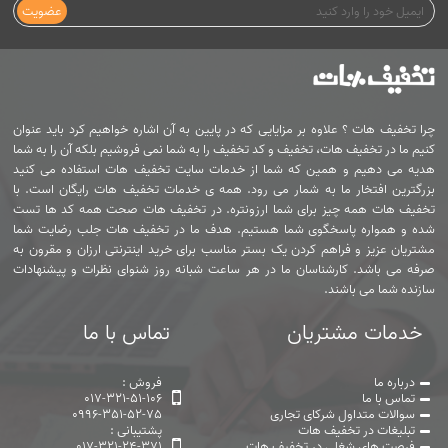
عضویت
چرا تخفیف هات ؟ علاوه بر مزایایی که در پایین به آن اشاره خواهیم کرد باید عنوان
کنیم ما در تخفیف هات، تخفیف و کد تخفیف را به شما نمی فروشیم بلکه آن را به شما
هدیه می دهیم و همین که شما از خدمات سایت تخفیف هات استفاده می کنید
بزرگترین افتخار ما به شمار می رود. همه ی خدمات تخفیف هات رایگان است. با
تخفیف هات همه چیز برای شما ارزونتره. در تخفیف هات صحت همه کد ها تست
شده و همواره پاسخگوی شما هستیم. هدف ما در تخفیف هات جلب رضایت شما
مشتریان عزیز و فراهم کردن یک بستر مناسب برای خرید اینترنتی ارزان و مقرون به
صرفه می باشد. کارشناسان ما در هر ساعت شبانه روز شنوای نظرات و پیشنهادات
سازنده شما می باشند.
خدمات مشتریان
تماس با ما
درباره ما
فروش :
تماس با ما
017-321-51-106
سوالات متداول شرکای تجاری
0996-351-52-75
تبلیغات در تخفیف هات
پشتیبانی :
فرصت های شغلی در تخفیف هات
017-321-24-371