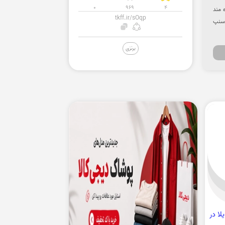
0
969
4
ز اسنپ تریپ بهره مند
tkff.ir/sOqp
اسنپ
برنزی
ویلا در