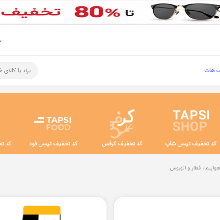
م
ف هات
برند یا کالای 
کد تخفیف تپسی شاپ
کد تخفیف کرفس
کد تخفیف تپسی فود
کد تخ
هواپیما، قطار و اتوبوس