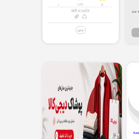
0
1126
5
tkff.ir/oiCh
ره مند
برنزی
مه