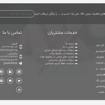
ی تخفیف دیجی کالا، علی بابا، اسنپ و ... را رایگان دریافت کنید
خدمات مشتریان
تماس با ما
درباره ما
فروش :
رد باید
تماس با ما
017-321-51-106
سوالات متداول شرکای تجاری
0996-351-52-75
 فروشیم
تبلیغات در تخفیف هات
پشتیبانی :
ت تخفیف
فرصت های شغلی در تخفیف هات
017-321-24-371
سوالات متداول مشتریان
0996-351-58-22
ی خدمات
سیاست حفظ حریم خصوصی
@takhfifhot
تره. در
هستیم.
ردن یک
رشناسان
باشند.
تمامی حقوق این وب سایت متعلق به گروه تخفیف هات می باشد