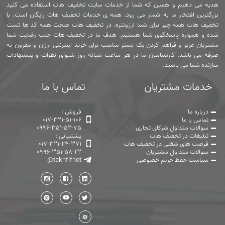
هدیه می دهیم و همین که شما از خدمات سایت تخفیف هات استفاده می کنید
بزرگترین افتخار ما به شمار می رود. همه ی خدمات تخفیف هات رایگان است. با
تخفیف هات همه چیز برای شما ارزونتره. در تخفیف هات صحت همه کد ها تست
شده و همواره پاسخگوی شما هستیم. هدف ما در تخفیف هات جلب رضایت شما
مشتریان عزیز و فراهم کردن یک بستر مناسب برای خرید اینترنتی ارزان و مقرون به
صرفه می باشد. کارشناسان ما در هر ساعت شبانه روز شنوای نظرات و پیشنهادات
سازنده شما می باشند.
خدمات مشتریان
تماس با ما
درباره ما
فروش :
تماس با ما
017-321-51-106
سوالات متداول شرکای تجاری
0996-351-52-75
تبلیغات در تخفیف هات
پشتیبانی :
فرصت های شغلی در تخفیف هات
017-321-24-371
سوالات متداول مشتریان
0996-351-58-22
سیاست حفظ حریم خصوصی
@takhfifhot