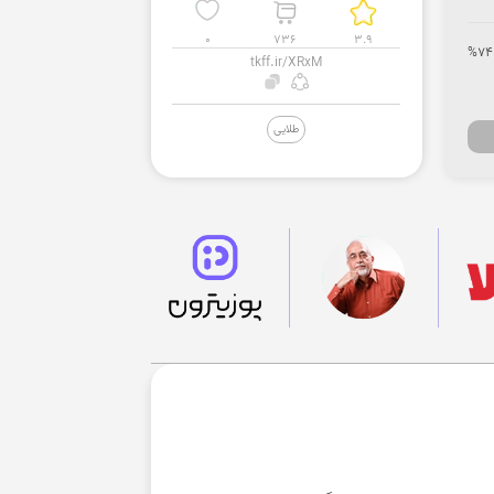
0
736
3.9
در سایت تخفیف هات بدون داشتن کد تخفیف و صرفا با کلیک بر روی دکمه "خرید کنید" می توانید انواع کمربند چرم را با تخفیف 74%
tkff.ir/XRxM
طلایی