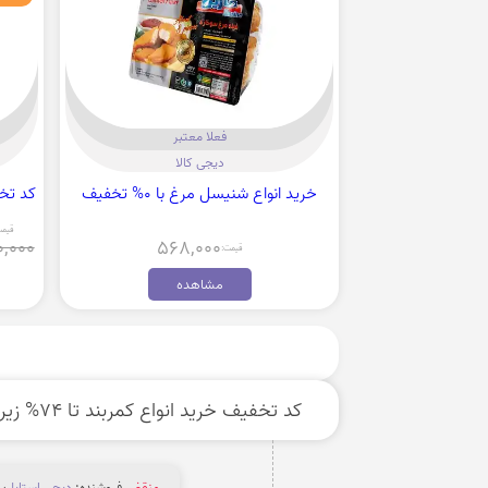
فعلا معتبر
دیجی کالا
خرید انواع شنیسل مرغ با 0% تخفیف
کد تخفیف بخا
قیمت
0,000
568,000
قیمت:
مشاهده
کد تخفیف خرید انواع کمربند تا 74% زیر قیمت
منقضی
فروشنده:
دیجی استایل
بر