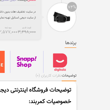
74%
از سایت دیجی استایل تهیه نمایی
قیمت قدیم
سود شما
2,577,000
3,498,000
برندها
توضیحات
نظرات کاربران
(0)
توضیحات فروشگاه اینترنتی دیجی ک
خصوصیات کمربند: