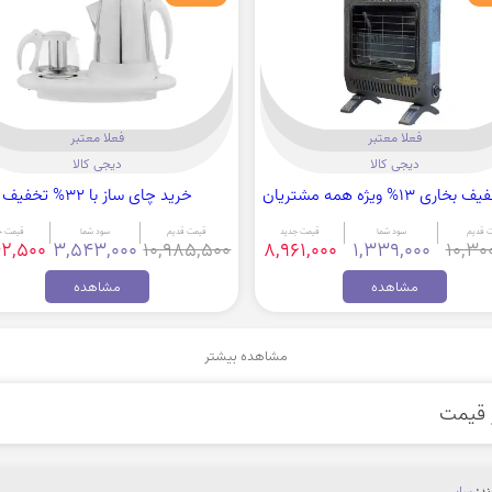
فعلا معتبر
فعلا معتبر
دیجی کالا
دیجی کالا
ری 13% ویژه همه مشتریان
خرید چای ساز با 32% تخفیف
 قدیم
سود شما
قیمت جدید
قیمت قدیم
سود شما
قیمت ج
42,500
3,543,000
10,985,500
8,961,000
1,339,000
10,30
مشاهده
مشاهده
مشاهده بیشتر
ند:
سایر