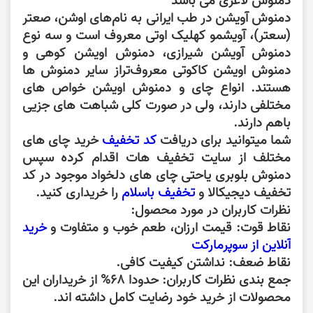
دمنوش لاغری می باشد
دمنوش آویشن در طب ایرانی به نام‌های اوشن، صعتر
(سعتر)، آویشمو کهلیک اوتی معروف است و سه نوع
دمنوش آویشن شیرازی، دمنوش اویشن کوهی و
دمنوش اویشن کاکوتی معروف‌تراز سایر دمنوش ها
هستند. انواع چای و دمنوش اویشن خواص های
مختلفی دارند، ولی در صورت کلی شباهت های جزیی
باهم دارند.
شما میتوانید برای دریافت
کد تخفیف
خرید چای های
مختلف از سایت تخفیف هات اقدام کرده سپس
دمنوش بلوبری یاحتی چای های دلخواد موجود در
کد
تخفیف دیجیکالا
و
تخفیف باسلام
را خریداری کنید.
نظرات کاربران در مورد محصول:
نقاط قوت:
قیمت ارزان، طعم خوب و متفاوت و
خرید
آنلاین از سوپرمارکت
نقاط ضعف:
نداشتن کیفیت کافی.
جمع بندی نظرات کاربران:
حدودا 68% از خریداران این
محصولات از خرید خود رضایت کامل داشته اند.