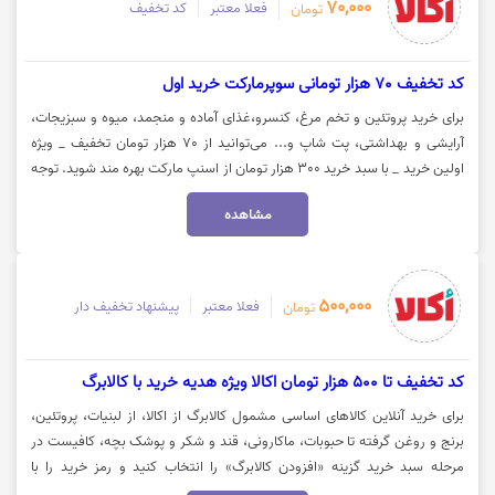
70,000
فعلا معتبر
کد تخفیف
تومان
کد تخفیف 70 هزار تومانی سوپرمارکت خرید اول
برای خرید پروتئین و تخم مرغ، کنسرو،غذای آماده و منجمد، میوه و سبزیجات،
آرایشی و بهداشتی، پت شاپ و... می‌توانید از 70 هزار تومان تخفیف _ ویژه
اولین خرید _ با سبد خرید 300 هزار تومان از اسنپ مارکت بهره مند شوید. توجه
داشته باشید این کد تخفیف، برای کالاهای تخفیف نارنجی فعال نیست. جهت
مشاهده
استفاده از کد تخفیف اسنپ مارکت، روی گزینه "خرید کنید" کلیک نمایید.
500,000
فعلا معتبر
پیشنهاد تخفیف دار
تومان
کد تخفیف تا 500 هزار تومان اکالا ویژه هدیه خرید با کالابرگ
برای خرید آنلاین کالاهای اساسی مشمول کالابرگ از اکالا، از لبنیات، پروتئین،
برنج و روغن گرفته تا حبوبات، ماکارونی، قند و شکر و پوشک بچه، کافیست در
مرحله سبد خرید گزینه «افزودن کالابرگ» را انتخاب کنید و رمز خرید را با
شماره‌گیری *500*1463# یا از پیام‌رسان بله دریافت کنید. با تکمیل خرید، تا ۲