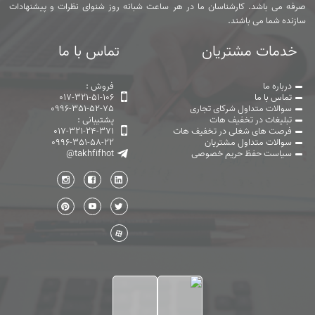
صرفه می باشد. کارشناسان ما در هر ساعت شبانه روز شنوای نظرات و پیشنهادات
سازنده شما می باشند.
خدمات مشتریان
تماس با ما
درباره ما
فروش :
تماس با ما
017-321-51-106
سوالات متداول شرکای تجاری
0996-351-52-75
تبلیغات در تخفیف هات
پشتیبانی :
فرصت های شغلی در تخفیف هات
017-321-24-371
سوالات متداول مشتریان
0996-351-58-22
سیاست حفظ حریم خصوصی
@takhfifhot