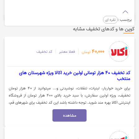
برچسب :
نقره ای
کوپن ها و کدهای تخفیف مشابه
40,000
فعلا معتبر
کد تخفیف
تومان
کد تخفیف 40 هزار تومانی اولین خرید اکالا ویژه شهرستان های
منتخب
برای خرید خواربار، لبنیات، تنقلات، نوشیدنی و... میتوانید از 40 هزار تومان
تخفیف، ویژه اولین سفارش، با سبد خرید بالای 400 هزار تومان از فروشگاه
اینترنتی اکالا بهره مند شوید. توجه داشته باشد این کد تخفیف برای شهرهای قم،
کرمانشاه، همدان، تبریز، یزد، خرم آباد، بیرجند، قزوین، کاشان، سمنان، ارومیه و
مشاهده
مشهد فعال میباشد. جهت استفاده از تخفیف روی گزینه "خرید کنید" کلیک
نمایید.