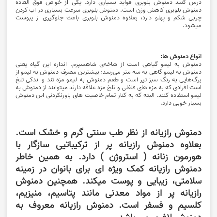
درس کنید دمنوش بلوبری فواید بسیاری دارد. یکی از خواص فوق العاده
دمنوش بلوبری کاهش وزن است. دمنوش بلوبری سرعت بسیاری در اب کردن
چربی شکم و پهلو دارد، بعلاوه دمنوش بلوبری باعث جلوگیری از یبوست
میشود.
انواع دمنوش ها:
دمنوش به‌ لیمو گیاهی است از شاخه‌ی شاهسپرم. انداره این گیاه یعنی
دمنوش به لیمو گاهی به سه متر می‌رسد؛ بیشترین مصرف دمنوش به‌ لیمو از
برگ‌هایی به رنگ سبز تیر است و طعم‌ دمنوش به لیمو مزه تند و اندکی تلخ
است افرادی که به مزه های فلفلی و تلخ مزه علاقه دارند میتوانند از دمنوش به
لیمو استفاده کنند. البته که به کنار تمام خاصیت های باورنکردنی این دمنوش
بسیار خوبی دارد.
دمنوش رازیانه از نظر طب سنتی گرم و خشک است.
بعلاوه دمنوش رازیانه پر از ترکیباتیی سازگار با
هورمون زنانه ( استروژن ) دارد. به همین خاطر
دمنوش رازیانه کمک ویژه ای برای بانوان در زمینه
سلامتی، زیبایی و پوست میکند. همچنین دمنوش
رازیانه پر از مواد معدنی مانند پتاسیم، منیزیم،
کلسیم و فسفر است. دمنوش رازیانه معروف به