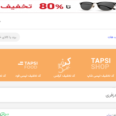
م
ف هات
برند یا کالای 
کد تخفیف تپسی شاپ
کد تخفیف کرفس
کد تخفیف تپسی فود
کد تخ
ذفری
زفری
ند:
سایر
24