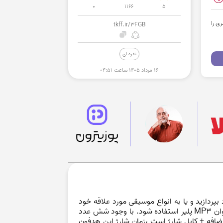
0
1166
5
ی را
tkff.ir/3FGB
نقره ای
۱۶ مرداد ۱۴۰۵ ساعت ۰۴:۵۱
بپردازید و یا به انواع موسیقی مورد علاقه خود
گوش کنید. ویژگی بارز این محصول داشتن رادیو و همچنین پشتیبانی از کارت حافظه Micro SD است که می تواند به عنوان MP3 پلیر استفاده شود. با وجود شش عدد
افه + کابل شارژ است ،زمان شارژ این هدفون