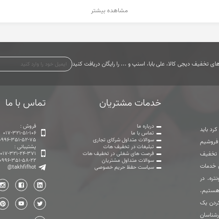
مشاهده بیشتر
ی تخفیف دیجی کالا، علی بابا، اسنپ و ... را رایگان دریافت کنید
خدمات مشتریان
تماس با ما
درباره ما
فروش :
رد باید
تماس با ما
017-321-51-106
سوالات متداول شرکای تجاری
0996-351-52-75
 فروشیم
تبلیغات در تخفیف هات
پشتیبانی :
ت تخفیف
فرصت های شغلی در تخفیف هات
017-321-24-371
سوالات متداول مشتریان
0996-351-58-22
ی خدمات
سیاست حفظ حریم خصوصی
@takhfifhot
تره. در
هستیم.
ردن یک
رشناسان