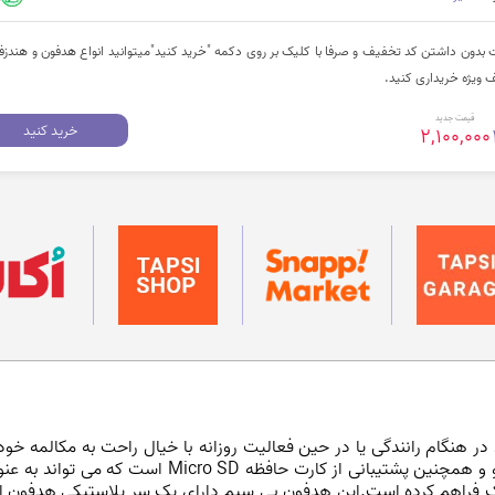
دون داشتن کد تخفیف و صرفا با کلیک بر روی دکمه "خرید کنید"میتوانید انواع هدفون و هندزفر
قیمت جدید
خرید کنید
2,100,000
 در هنگام رانندگی یا در حین فعالیت روزانه با خیال راحت به مکالمه خود 
ک فراهم کرده است.این هدفون بی سیم دارای یک سر پلاستیکی هدفون اض